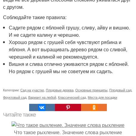
с другом.
Соблюдайте такие правила:
Садите рядом с яблоней грушу, сливу, айву и вишню.
И не садите калину и черешню.
Хорошо рядом с грушей себя чувствуют рябина и
яблоня. А вот выращивать дерево рядом со сливой,
черешней и калиной не рекомендуется.
Вишня и слива отлично уживаются рядом с яблоней.
Но рядом с грушей мы не советуем их садить.
Категории:
Сад на участке
,
Плодовые дерева
,
Основные принципы
,
Плодовый сад
,
Фруктовый сад
,
Вариант на любой
,
Классический сад
,
Места для посадки
Читайте также
Что такое рыхление. Значение слова рыхление