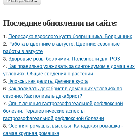
читать дальше →
Последние обновления на сайте:
1.
Пересадка взрослого куста боярышника. Боярышник
2.
Работа в цветнике в августе. Цветник: сезонные
работы в августе
3.
Здоровые розы без химии. Полезности для РОЗ
4.
Как правильно ухаживать за сингониумом в домашних
условиях. Общие сведения о растении
5.
Флоксы, как делить. Деление куста
6.
Как поливать декабрист в домашних условиях по
сезонно. Как поливать декабрист?
7.
Опыт лечения гастроэзофагеальной рефлюксной
болезни. Терапевтические аспекты
гастроэзофагеальной рефлюксной болезни
8.
Осенняя ромашка высокая. Канадская ромашка -
самая крупная ромашка