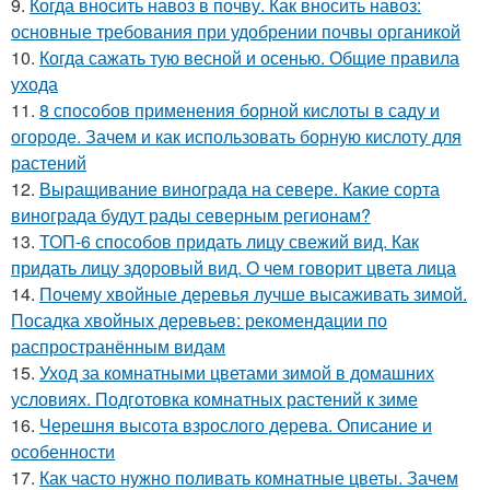
9.
Когда вносить навоз в почву. Как вносить навоз:
основные требования при удобрении почвы органикой
10.
Когда сажать тую весной и осенью. Общие правила
ухода
11.
8 способов применения борной кислоты в саду и
огороде. Зачем и как использовать борную кислоту для
растений
12.
Выращивание винограда на севере. Какие сорта
винограда будут рады северным регионам?
13.
ТОП-6 способов придать лицу свежий вид. Как
придать лицу здоровый вид. О чем говорит цвета лица
14.
Почему хвойные деревья лучше высаживать зимой.
Посадка хвойных деревьев: рекомендации по
распространённым видам
15.
Уход за комнатными цветами зимой в домашних
условиях. Подготовка комнатных растений к зиме
16.
Черешня высота взрослого дерева. Описание и
особенности
17.
Как часто нужно поливать комнатные цветы. Зачем