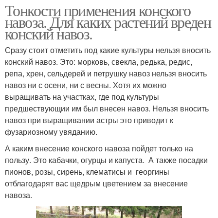
Тонкости применения конского
навоза. Для каких растений вреден
конский навоз.
Сразу стоит отметить под какие культуры нельзя вносить
конский навоз. Это: морковь, свекла, редька, редис,
репа, хрен, сельдерей и петрушку навоз нельзя вносить
навоз ни с осени, ни с весны. Хотя их можно
выращивать на участках, где под культуры
предшествующии им был внесен навоз. Нельзя вносить
навоз при выращивании астры это приводит к
фузариозному увяданию.
А каким внесение конского навоза пойдет только на
пользу. Это кабачки, огурцы и капуста. А также посадки
пионов, розы, сирень, клематисы и георгины
отблагодарят вас щедрым цветением за внесение
навоза.