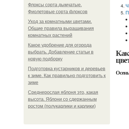
Флоксы сорта дымчатые.
Ч
Фиолетовые сорта флоксов
П
Уход за комнатными цветами.
Общие правила выращивания
комнатных растений
Какое удобрение для огорода
Как
выбрать. Добавление статьи в
цве
новую подборку
Подготовка кустарников и деревьев
Осен
к зиме. Как правильно подготовить к
зиме
Среднерослая яблоня это, какая
высота. Яблони со сдержанным
ростом (полукарлики и карлики)