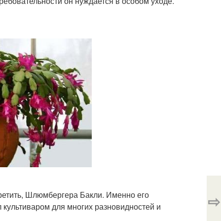
требовательности он нуждается в особом уходе.
ретить, Шлюмбергера Бакли. Именно его
⇨
 культиваром для многих разновидностей и