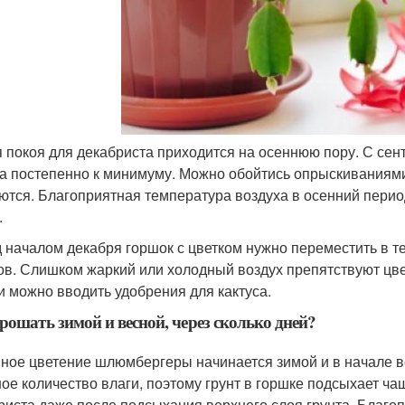
 покоя для декабриста приходится на осеннюю пору. С се
а постепенно к минимуму. Можно обойтись опрыскиваниями
ются. Благоприятная температура воздуха в осенний пери
.
 началом декабря горшок с цветком нужно переместить в
ов. Слишком жаркий или холодный воздух препятствуют цв
и можно вводить удобрения для кактуса.
рошать зимой и весной, через сколько дней?
ное цветение шлюмбергеры начинается зимой и в начале ве
ое количество влаги, поэтому грунт в горшке подсыхает ч
риста даже после подсыхания верхнего слоя грунта. Благо