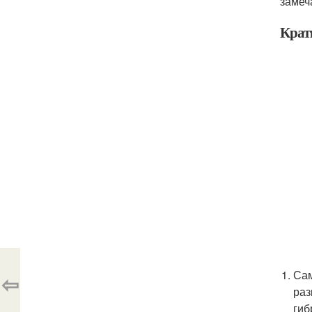
замеч
Крат
Сам
⇦
раз
гиб