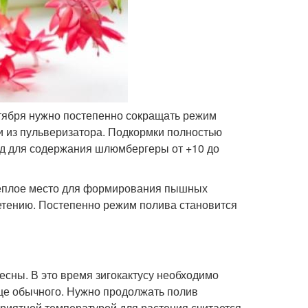
нтября нужно постепенно сокращать режим
 из пульверизатора. Подкормки полностью
од для содержания шлюмбергеры от +10 до
 теплое место для формирования пышных
етению. Постепенно режим полива становится
сны. В это время зигокактусу необходимо
аще обычного. Нужно продолжать полив
приятной температурой для растения считается