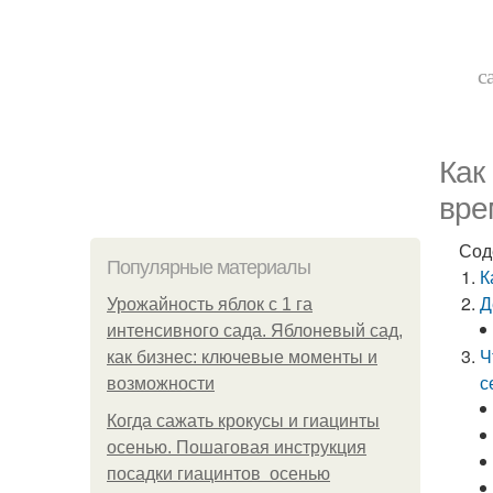
с
Как
вре
Сод
Популярные материалы
К
Д
Урожайность яблок с 1 га
интенсивного сада. Яблоневый сад,
Ч
как бизнес: ключевые моменты и
с
возможности
Когда сажать крокусы и гиацинты
осенью. Пошаговая инструкция
посадки гиацинтов осенью