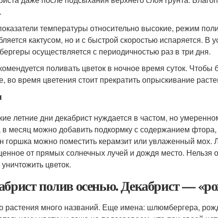
.
показатели температуры относительно высокие, режим полива
бляется кактусом, но и с быстрой скоростью испаряется. В
ергеры осуществляется с периодичностью раз в три дня.
комендуется поливать цветок в ночное время суток. Чтобы
е, во время цветения стоит прекратить опрыскивание расте
м
кие летние дни декабрист нуждается в частом, но умеренн
а в месяц можно добавить подкормку с содержанием фтора, 
н горшка можно поместить керамзит или увлаженный мох. Л
енное от прямых солнечных лучей и дождя место. Нельзя 
 уничтожить цветок.
абрист полив осенью. Декабрист — «ро
го растения много названий. Еще имена: шлюмбергера, рожд