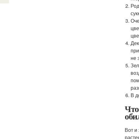
Род
сук
Оче
цве
цве
Дек
при
не 
Зел
воз
пом
раз
В д
Что
оби
Вот и
расте