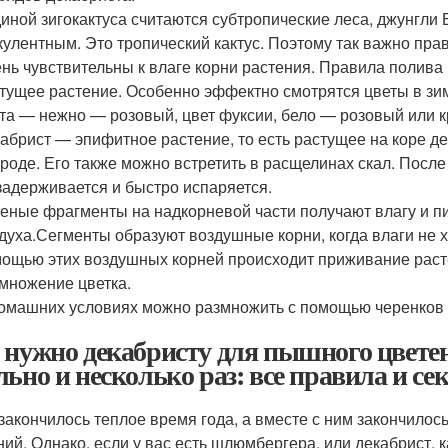
иной зигокактуса считаются субтропические леса, джунгли
кулентным. Это тропический кактус. Поэтому так важно пра
нь чувствительны к влаге корни растения. Правила полива
тущее растение. Особенно эффектно смотрятся цветы в з
та — нежно — розовый, цвет фуксии, бело — розовый или 
абрист — эпифитное растение, то есть растущее на коре де
роде. Его также можно встретить в расщелинах скал. Посл
задерживается и быстро испаряется.
еные фрагменты на надкорневой части получают влагу и п
духа.Сегменты образуют воздушные корни, когда влаги не х
ощью этих воздушных корней происходит приживание расте
множение цветка.
омашних условиях можно размножить с помощью черенков и
 нужно декабристу для пышного цветен
льно и несколько раз: все правила и се
 закончилось теплое время года, а вместе с ним закончилос
ний. Однако, если у вас есть шлюмбергера, или декабрист, к