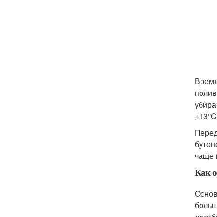
Время
полив
убира
+13°C
Перед
бутон
чаще 
Как о
Основ
больш
декаб