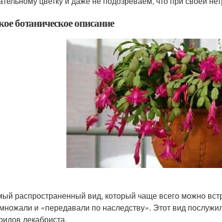
ательному цветку и даже не подозреваем, что при своей не
кое ботаническое описание
ый распространенный вид, который чаще всего можно вст
множали и «передавали по наследству». Этот вид послужил
ридов декабриста.