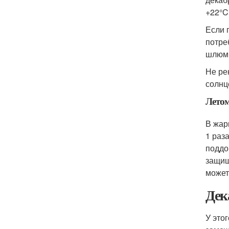
+22°C
Если 
потре
шлюмб
Не ре
солнц
Лето
В жар
1 раз
поддо
защищ
может
Дек
У это