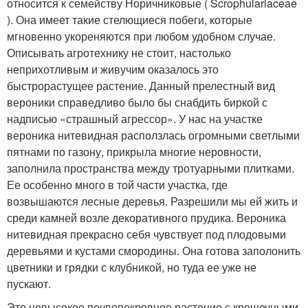
относится к семейству Норичниковые ( Scrophulariaceae
). Она имеет такие стелющиеся побеги, которые
мгновенно укореняются при любом удобном случае.
Описывать агротехнику не стоит, настолько
неприхотливым и живучим оказалось это
быстрорастущее растение. Данный прелестный вид
вероники справедливо было бы снабдить биркой с
надписью «страшный агрессор». У нас на участке
вероника нитевидная расползлась огромными светлыми
пятнами по газону, прикрыла многие неровности,
заполнила пространства между тротуарными плитками.
Ее особенно много в той части участка, где
возвышаются лесные деревья. Разрешили мы ей жить и
среди камней возле декоративного прудика. Вероника
нитевидная прекрасно себя чувствует под плодовыми
деревьями и кустами смородины. Она готова заполонить
цветники и грядки с клубникой, но туда ее уже не
пускают.
Это невысокое почвопокровное растение с крошечными