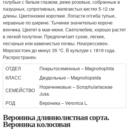
голубые с белым глазком, реже розовые, собранные в
пазушных, супротивных, железистых кистях 5-12 см
длины. Цветоножки короткие. Лопасти отгиба тупые,
неравные по ширине. Тычинки значительно короче
венчика. Цветет в мае-июне. Светолюбив, хорошо растет
в легкой полутени. Предпочитает сухие, легкие,
песчаные или каменистые почвы. Неагрессивен.
Морозостоек до минус 35 °C. В культуре с 1819 года.
Распространен.
ОТДЕЛ
Покрытосеменные – Magnoliophita
КЛАСС
Двудольные – Magnoliopsida
Норичниковые – Scrophulariaceae
СЕМЕЙСТВО
Juss.
РОД
Вероника – Veronica L.
Вероника длиннолистная сорта.
Вероника колосовая