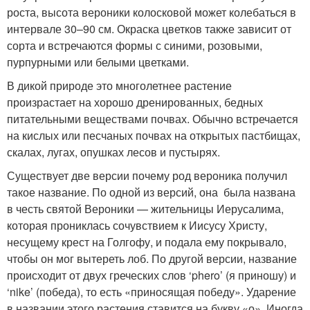
роста, высота вероники колосковой может колебаться в
интервале 30–90 см. Окраска цветков также зависит от
сорта и встречаются формы с синими, розовыми,
пурпурными или белыми цветками.
В дикой природе это многолетнее растение
произрастает на хорошо дренированных, бедных
питательными веществами почвах. Обычно встречается
на кислых или песчаных почвах на открытых пастбищах,
скалах, лугах, опушках лесов и пустырях.
Существует две версии почему род вероника получил
такое название. По одной из версий, она была названа
в честь святой Вероники — жительницы Иерусалима,
которая прониклась сочувствием к Иисусу Христу,
несущему крест на Голгофу, и подала ему покрывало,
чтобы он мог вытереть лоб. По другой версии, название
происходит от двух греческих слов ‘phero’ (я приношу) и
‘nike’ (победа), то есть «приносящая победу». Ударение
в названии этого растения ставится на букву «о». Иногда