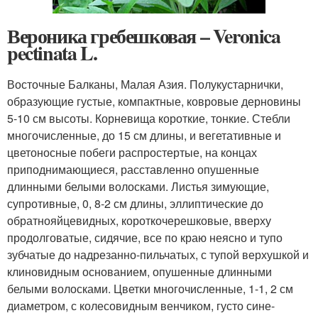
Вероника гребешковая – Veronica
pectinata L.
Восточные Балканы, Малая Азия. Полукустарнички,
образующие густые, компактные, ковровые дерновины
5-10 см высоты. Корневища короткие, тонкие. Стебли
многочисленные, до 15 см длины, и вегетативные и
цветоносные побеги распростертые, на концах
приподнимающиеся, расставленно опушенные
длинными белыми волосками. Листья зимующие,
супротивные, 0, 8-2 см длины, эллиптические до
обратнояйцевидных, короткочерешковые, вверху
продолговатые, сидячие, все по краю неясно и тупо
зубчатые до надрезанно-пильчатых, с тупой верхушкой и
клиновидным основанием, опушенные длинными
белыми волосками. Цветки многочисленные, 1-1, 2 см
диаметром, с колесовидным венчиком, густо сине-