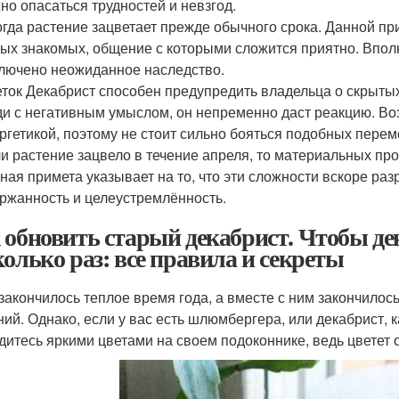
но опасаться трудностей и невзгод.
гда растение зацветает прежде обычного срока. Данной пр
ых знакомых, общение с которыми сложится приятно. Впол
лючено неожиданное наследство.
ток Декабрист способен предупредить владельца о скрыты
и с негативным умыслом, он непременно даст реакцию. Воз
ргетикой, поэтому не стоит сильно бояться подобных перем
и растение зацвело в течение апреля, то материальных пр
ная примета указывает на то, что эти сложности вскоре ра
ржанность и целеустремлённость.
 обновить старый декабрист. Чтобы де
колько раз: все правила и секреты
 закончилось теплое время года, а вместе с ним закончилос
ний. Однако, если у вас есть шлюмбергера, или декабрист, к
дитесь яркими цветами на своем подоконнике, ведь цветет 