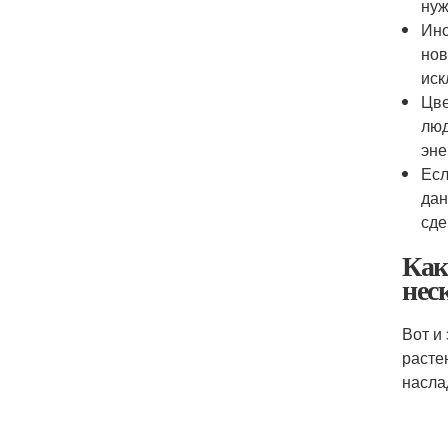
нуж
Ино
нов
иск
Цве
люд
эне
Есл
дан
сде
Как
нес
Вот и
расте
насла