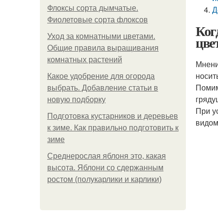
Флоксы сорта дымчатые.
Д
Фиолетовые сорта флоксов
Ког
Уход за комнатными цветами.
цве
Общие правила выращивания
комнатных растений
Мнени
носит
Какое удобрение для огорода
Помим
выбрать. Добавление статьи в
гряду
новую подборку
При у
Подготовка кустарников и деревьев
видом
к зиме. Как правильно подготовить к
зиме
Среднерослая яблоня это, какая
высота. Яблони со сдержанным
ростом (полукарлики и карлики)