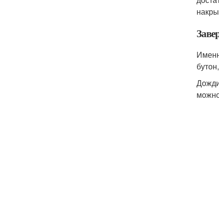
накры
Заве
Именн
бутон
Дожди
можно