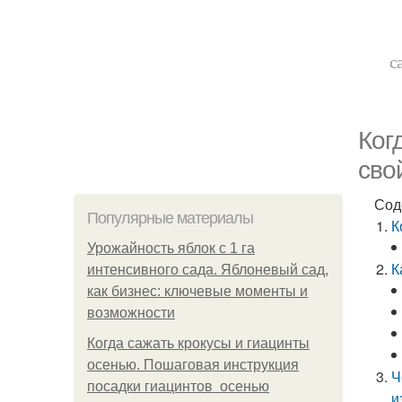
с
Ког
сво
Сод
Популярные материалы
К
Урожайность яблок с 1 га
К
интенсивного сада. Яблоневый сад,
как бизнес: ключевые моменты и
возможности
Когда сажать крокусы и гиацинты
осенью. Пошаговая инструкция
Ч
посадки гиацинтов осенью
и