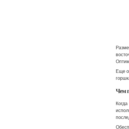
Разме
восто
Оптим
Еще о
горшк
Чем 
Когда
испол
после
Обесп