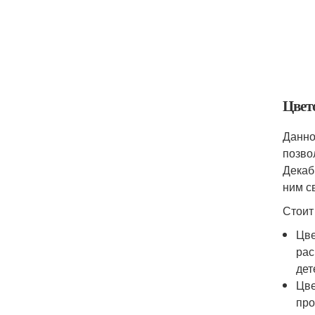
Цвет
Данно
позво
Декаб
ним с
Стоит
Цве
рас
дет
Цве
про