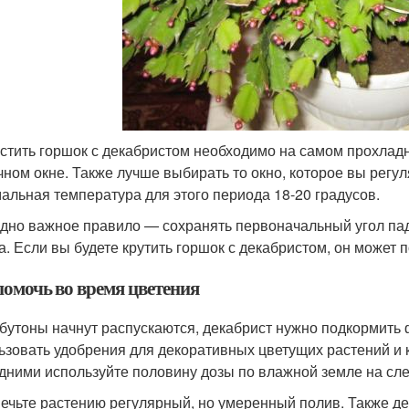
стить горшок с декабристом необходимо на самом прохладн
чном окне. Также лучше выбирать то окно, которое вы регу
альная температура для этого периода 18-20 градусов.
дно важное правило — сохранять первоначальный угол па
а. Если вы будете крутить горшок с декабристом, он может 
помочь во время цветения
 бутоны начнут распускаются, декабрист нужно подкормит
ьзовать удобрения для декоративных цветущих растений и к
дними используйте половину дозы по влажной земле на сл
ечьте растению регулярный, но умеренный полив. Также д