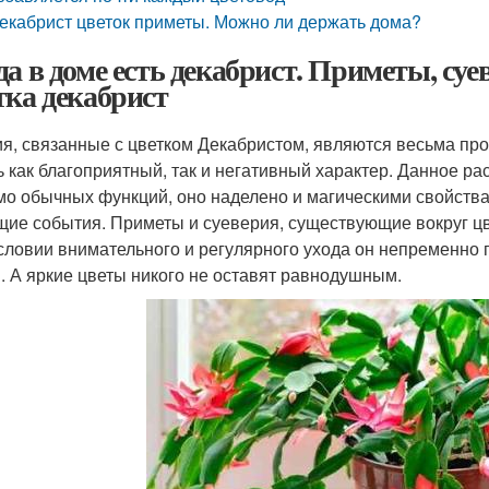
екабрист цветок приметы. Можно ли держать дома?
да в доме есть декабрист. Приметы, суе
тка декабрист
я, связанные с цветком Декабристом, являются весьма про
ь как благоприятный, так и негативный характер. Данное р
о обычных функций, оно наделено и магическими свойствам
щие события. Приметы и суеверия, существующие вокруг цв
словии внимательного и регулярного ухода он непременно
. А яркие цветы никого не оставят равнодушным.