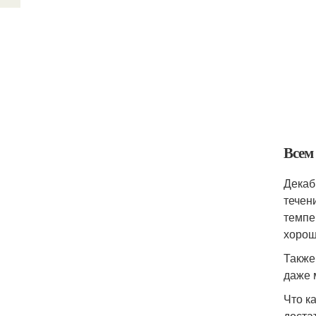
Всем
Декаб
течен
темпе
хорош
Также
даже 
Что к
доста