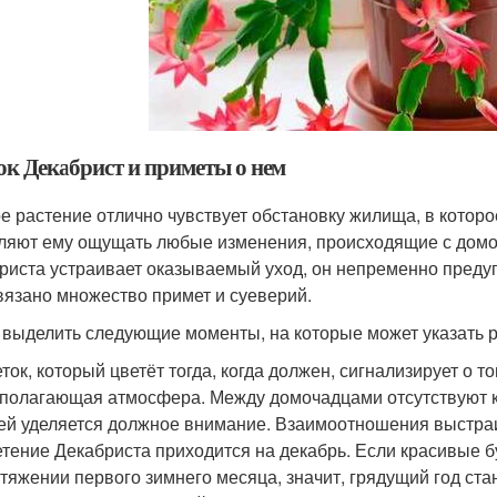
ок Декабрист и приметы о нем
е растение отлично чувствует обстановку жилища, в котор
ляют ему ощущать любые изменения, происходящие с домоч
риста устраивает оказываемый уход, он непременно преду
вязано множество примет и суеверий.
 выделить следующие моменты, на которые может указать р
ток, который цветёт тогда, когда должен, сигнализирует о т
полагающая атмосфера. Между домочадцами отсутствуют к
ей уделяется должное внимание. Взаимоотношения выстраи
тение Декабриста приходится на декабрь. Если красивые 
тяжении первого зимнего месяца, значит, грядущий год ст