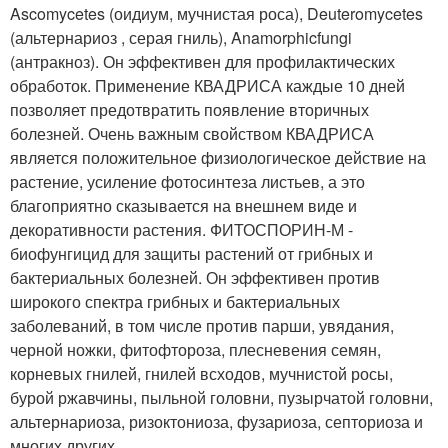
Ascomycetes (оидиум, мучнистая роса), Deuteromycetes
(альтернариоз , серая гниль), Anamorphicfungi
(антракноз). Он эффективен для профилактических
обработок. Применение КВАДРИСА каждые 10 дней
позволяет предотвратить появление вторичных
болезней. Очень важным свойством КВАДРИСА
является положительное физиологическое действие на
растение, усиление фотосинтеза листьев, а это
благоприятно сказывается на внешнем виде и
декоративности растения. ФИТОСПОРИН-М -
биофунгицид для защиты растений от грибных и
бактериальных болезней. Он эффективен против
широкого спектра грибных и бактериальных
заболеваний, в том числе против парши, увядания,
черной ножки, фитофтороза, плесневения семян,
корневых гнилей, гнилей всходов, мучнистой росы,
бурой ржавчины, пыльной головни, пузырчатой головни,
альтернариоза, ризоктониоза, фузариоза, септориоза и
многих других.