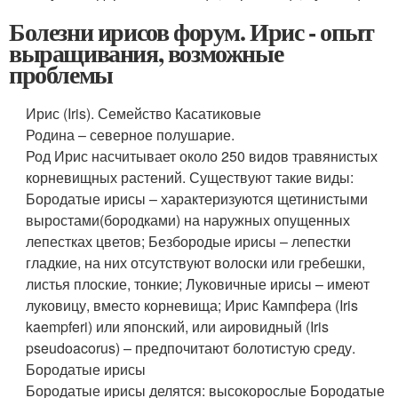
Болезни ирисов форум. Ирис - опыт
выращивания, возможные
проблемы
Ирис (Iris). Семейство Касатиковые
Родина – северное полушарие.
Род Ирис насчитывает около 250 видов травянистых
корневищных растений. Существуют такие виды:
Бородатые ирисы – характеризуются щетинистыми
выростами(бородками) на наружных опущенных
лепестках цветов; Безбородые ирисы – лепестки
гладкие, на них отсутствуют волоски или гребешки,
листья плоские, тонкие; Луковичные ирисы – имеют
луковицу, вместо корневища; Ирис Кампфера (Iris
kaempferi) или японский, или аировидный (Iris
pseudoacorus) – предпочитают болотистую среду.
Бородатые ирисы
Бородатые ирисы делятся: высокорослые Бородатые