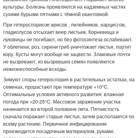
культуры. Болезнь проявляется на надземных частях
сухими бурыми пятнами с тёмной окантовкой.
При гетероспориозе ирисов , лилейников, нарциссов,
гладиолусов отсыхает веер листьев. Корневища и
луковицы не погибают, но без фотосинтеза ослабевают.
У облепихи, роз, сирени гриб уничтожает листья, портит
кору. Кусты могут вообще не зацвести. Злаковые почти
не вызревают, из вызревших семян появляются
нежизнеспособные всходы.
Зимуют споры гетероспория в растительных остатках, на
семенах, прорастают при температуре +10°C.
Оптимальные условия активного развития: влажная
погода при +20-25°C. Массовое заражение участка
начинается во второй половине лета. Пятнистость
сначала поражает старые листья, затем расползается по
всему растению. Первичное инфицирование
производится посадочным материалом, руками,