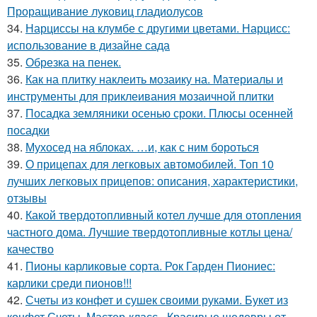
Проращивание луковиц гладиолусов
34.
Нарциссы на клумбе с другими цветами. Нарцисс:
использование в дизайне сада
35.
Обрезка на пенек.
36.
Как на плитку наклеить мозаику на. Материалы и
инструменты для приклеивания мозаичной плитки
37.
Посадка земляники осенью сроки. Плюсы осенней
посадки
38.
Мухосед на яблоках. …и, как с ним бороться
39.
О прицепах для легковых автомобилей. Топ 10
лучших легковых прицепов: описания, характеристики,
отзывы
40.
Какой твердотопливный котел лучше для отопления
частного дома. Лучшие твердотопливные котлы цена/
качество
41.
Пионы карликовые сорта. Рок Гарден Пиониес:
карлики среди пионов!!!
42.
Счеты из конфет и сушек своими руками. Букет из
конфет.Счеты. Мастер-класс - Красивые шедевры от