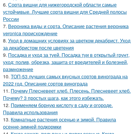
6.
Сорта вишни для нижегородской области самые
устойчивые. Лучшие сорта вишни для Средней полосы
России
7.
Вероника виды и сорта. Описание растения вероника
veronica происхождение
8.
Уход в домашних условиях за цветком декабрист. Уход
за декабристом после цветения
9.
Посадка и уход за туей. Посадка туи в открытый грунт,
уход: полив, обрезка, защита от вредителей и болезней,
размножение
10.
ТОП-53 лучших самых вкусных сортов винограда на
2022 год. Описание сортов винограда
11.
Почему Плесневеет хлеб. Плесень. Плесневеет хлеб.
Почему? 3 простых шага, как этого избежать.
12.
Применяем борную кислоту в саду и огороде.
Правила использования
13.
Комнатные растения осенью и зимой. Правила
осенне-зимней подкормки
14.
Когда сажать тюльпаны и лилии осенью. Когда