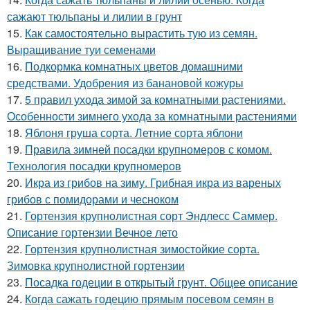
сажают тюльпаны и лилии в грунт
15.
Как самостоятельно вырастить тую из семян.
Выращивание туи семенами
16.
Подкормка комнатных цветов домашними
средствами. Удобрения из банановой кожуры
17.
5 правил ухода зимой за комнатными растениями.
Особенности зимнего ухода за комнатными растениями
18.
Яблоня груша сорта. Летние сорта яблони
19.
Правила зимней посадки крупномеров с комом.
Технология посадки крупномеров
20.
Икра из грибов на зиму. Грибная икра из вареных
грибов с помидорами и чесноком
21.
Гортензия крупнолистная сорт Эндлесс Саммер.
Описание гортензии Вечное лето
22.
Гортензия крупнолистная зимостойкие сорта.
Зимовка крупнолистной гортензии
23.
Посадка годеции в открытый грунт. Общее описание
24.
Когда сажать годецию прямым посевом семян в