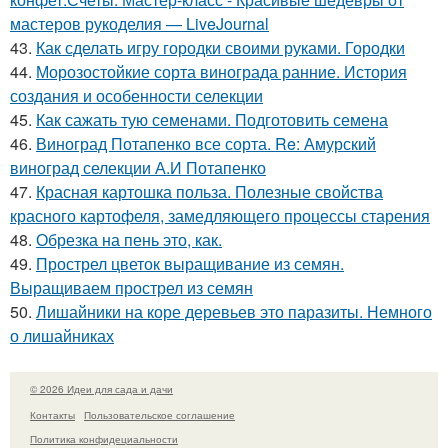
мастеров рукоделия — LiveJournal
43.
Как сделать игру городки своими руками. Городки
44.
Морозостойкие сорта винограда ранние. История
создания и особенности селекции
45.
Как сажать тую семенами. Подготовить семена
46.
Виноград Потапенко все сорта. Re: Амурский
виноград селекции А.И Потапенко
47.
Красная картошка польза. Полезные свойства
красного картофеля, замедляющего процессы старения
48.
Обрезка на пень это, как.
49.
Прострел цветок выращивание из семян.
Выращиваем прострел из семян
50.
Лишайники на коре деревьев это паразиты. Немного
о лишайниках
© 2026 Идеи для сада и дачи
Контакты
Пользовательское соглашение
Политика конфидециальности