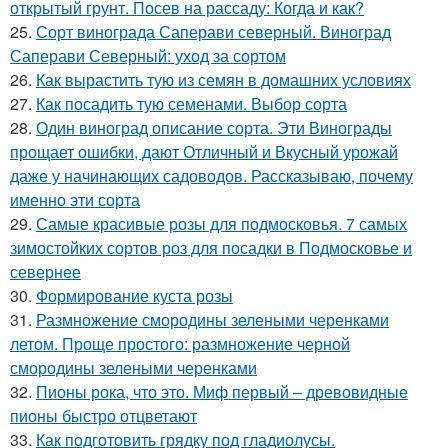
открытый грунт. Посев на рассаду: Когда и как?
25.
Сорт винограда Саперави северный. Виноград
Саперави Северный: уход за сортом
26.
Как вырастить тую из семян в домашних условиях
27.
Как посадить тую семенами. Выбор сорта
28.
Один виноград описание сорта. Эти Винограды
прощает ошибки, дают Отличный и Вкусный урожай
даже у начинающих садоводов. Рассказываю, почему
именно эти сорта
29.
Самые красивые розы для подмосковья. 7 самых
зимостойких сортов роз для посадки в Подмосковье и
севернее
30.
Формирование куста розы
31.
Размножение смородины зелеными черенками
летом. Проще простого: размножение черной
смородины зелеными черенками
32.
Пионы рока, что это. Миф первый – древовидные
пионы быстро отцветают
33.
Как подготовить грядку под гладиолусы.