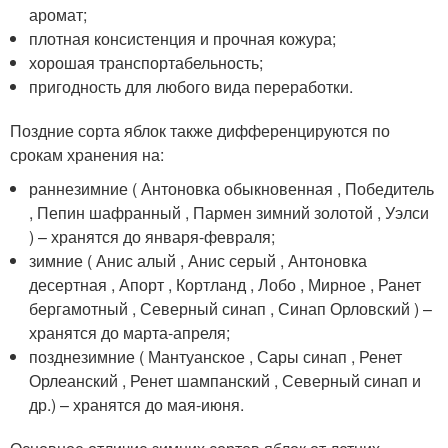
аромат;
плотная консистенция и прочная кожура;
хорошая транспортабельность;
пригодность для любого вида переработки.
Поздние сорта яблок также дифференцируются по
срокам хранения на:
раннезимние ( Антоновка обыкновенная , Победитель
, Пепин шафранный , Пармен зимний золотой , Уэлси
) – хранятся до января-февраля;
зимние ( Анис алый , Анис серый , Антоновка
десертная , Апорт , Кортланд , Лобо , Мирное , Ранет
бергамотный , Северный синап , Синап Орловский ) –
хранятся до марта-апреля;
позднезимние ( Мантуанское , Сары синап , Ренет
Орлеанский , Ренет шампанский , Северный синап и
др.) – хранятся до мая-июня.