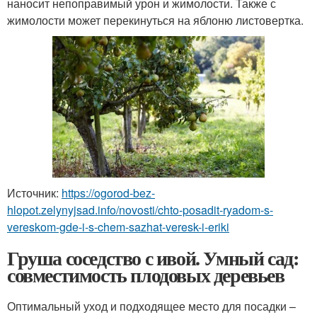
наносит непоправимый урон и жимолости. Также с
жимолости может перекинуться на яблоню листовертка.
Источник:
https://ogorod-bez-
hlopot.zelynyjsad.info/novosti/chto-posadit-ryadom-s-
vereskom-gde-i-s-chem-sazhat-veresk-i-eriki
Груша соседство с ивой. Умный сад:
совместимость плодовых деревьев
Оптимальный уход и подходящее место для посадки –