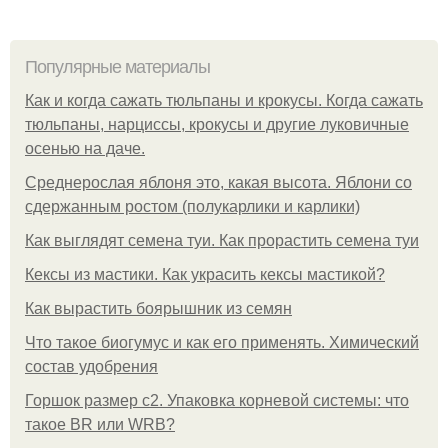
Популярные материалы
Как и когда сажать тюльпаны и крокусы. Когда сажать
тюльпаны, нарциссы, крокусы и другие луковичные
осенью на даче.
Среднерослая яблоня это, какая высота. Яблони со
сдержанным ростом (полукарлики и карлики)
Как выглядят семена туи. Как прорастить семена туи
Кексы из мастики. Как украсить кексы мастикой?
Как вырастить боярышник из семян
Что такое биогумус и как его применять. Химический
состав удобрения
Горшок размер с2. Упаковка корневой системы: что
такое BR или WRB?