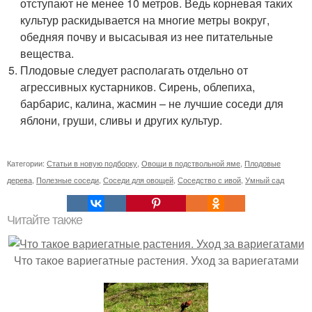
отступают не менее 10 метров. Ведь корневая таких
культур раскидывается на многие метры вокруг,
обедняя почву и высасывая из нее питательные
вещества.
Плодовые следует располагать отдельно от
агрессивных кустарников. Сирень, облепиха,
барбарис, калина, жасмин – не лучшие соседи для
яблони, груши, сливы и других культур.
Категории:
Статьи в новую подборку
,
Овощи в подствольной яме
,
Плодовые
дерева
,
Полезные соседи
,
Соседи для овощей
,
Соседство с ивой
,
Умный сад
Читайте также
Что такое вариегатные растения. Уход за вариегатами