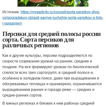
Источник:
https://mysadinfo.ru/novosti/sorta-persikov-dlya-
volgogradskoy-oblasti-samye-luchshie-sorta-persikov-s-foto-
i-opisaniem
Персики для средней полосы россии
сорта. Сорта персиков для
различных регионов
Как и другие культуры, персики подразделяются по
скорости созревания урожая на ранние, средние и
поздние. На юге формируют урожаи по биологической
спелости всех трех сортогрупп, в средней полосе и,
особенно в холодном поясе, даже при выращивании в
обогреваемых теплицах и оранжереях, ограничиваются
выращиванием ранних и гораздо реже — средних и
средне-ранних сортов.
В южных регионах и близких к ним районах средней