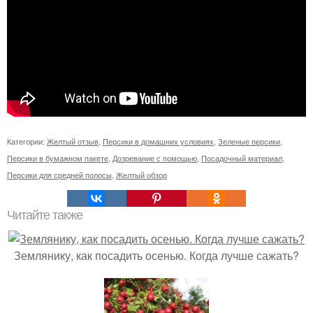
Категории:
Желтый отзыв
,
Персики в домашних условиях
,
Зеленые персики
,
Персики в бумажном пакете
,
Дозревание с помощью
,
Посадочный материал
,
Персики для средней полосы
,
Желтый обзор
Читайте также
Землянику, как посадить осенью. Когда лучше сажать?