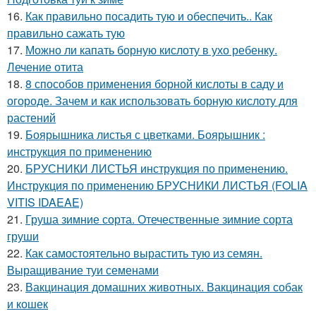
16.
Как правильно посадить тую и обеспечить.. Как
правильно сажать тую
17.
Можно ли капать борную кислоту в ухо ребенку.
Лечение отита
18.
8 способов применения борной кислоты в саду и
огороде. Зачем и как использовать борную кислоту для
растений
19.
Боярышника листья с цветками. Боярышник :
инструкция по применению
20.
БРУСНИКИ ЛИСТЬЯ инструкция по применению.
Инструкция по применению БРУСНИКИ ЛИСТЬЯ (FOLIA
VITIS IDAEAE)
21.
Груша зимние сорта. Отечественные зимние сорта
груши
22.
Как самостоятельно вырастить тую из семян.
Выращивание туи семенами
23.
Вакцинация домашних животных. Вакцинация собак
и кошек