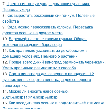
7.
Цветок сингониум уход в домашних условиях.
Правила ухода
8.
Как вырастить роскошный сингониум. Полезные
свойства
9.
Когда можно пересаживать флоксы. Пересадка
флоксов осенью на другое место
10.
Барельеф на стене своими руками. Общая
технология создания барельефа
11.
Как правильно ухаживать за декабристом в
домашних условиях. Немного о растении
12.
Проще всего дикий виноград размножать черенками.
Уметь правильно размножить: 3 способа
13.
Сорта винограда для северного виноделия. 12
лучших винных сортов винограда для северного
виноградника
14.
Можно ли вносить навоз осенью.
2021,&nbsp11:41&nbsp /&nbsp
15.
Как посадить тую осенью и подготовить её к зимовке.
Подготовка туи к зиме