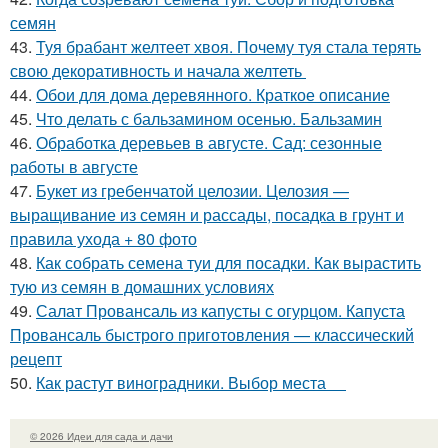
семян
43.
Туя брабант желтеет хвоя. Почему туя стала терять
свою декоративность и начала желтеть
44.
Обои для дома деревянного. Краткое описание
45.
Что делать с бальзамином осенью. Бальзамин
46.
Обработка деревьев в августе. Сад: сезонные
работы в августе
47.
Букет из гребенчатой целозии. Целозия —
выращивание из семян и рассады, посадка в грунт и
правила ухода + 80 фото
48.
Как собрать семена туи для посадки. Как вырастить
тую из семян в домашних условиях
49.
Салат Провансаль из капусты с огурцом. Капуста
Провансаль быстрого приготовления — классический
рецепт
50.
Как растут виноградники. Выбор места
© 2026 Идеи для сада и дачи