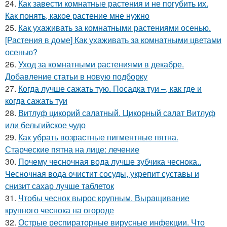
24.
Как завести комнатные растения и не погубить их.
Как понять, какое растение мне нужно
25.
Как ухаживать за комнатными растениями осенью.
[Растения в доме] Как ухаживать за комнатными цветами
осенью?
26.
Уход за комнатными растениями в декабре.
Добавление статьи в новую подборку
27.
Когда лучше сажать тую. Посадка туи –, как где и
когда сажать туи
28.
Витлуф цикорий салатный. Цикорный салат Витлуф
или бельгийское чудо
29.
Как убрать возрастные пигментные пятна.
Старческие пятна на лице: лечение
30.
Почему чесночная вода лучше зубчика чеснока..
Чесночная вода очистит сосуды, укрепит суставы и
снизит сахар лучше таблеток
31.
Чтобы чеснок вырос крупным. Выращивание
крупного чеснока на огороде
32.
Острые респираторные вирусные инфекции. Что