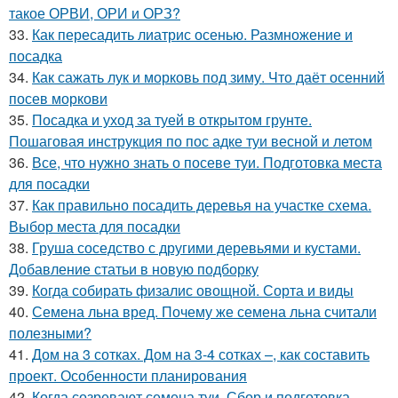
такое ОРВИ, ОРИ и ОРЗ?
33.
Как пересадить лиатрис осенью. Размножение и
посадка
34.
Как сажать лук и морковь под зиму. Что даёт осенний
посев моркови
35.
Посадка и уход за туей в открытом грунте.
Пошаговая инструкция по пос адке туи весной и летом
36.
Все, что нужно знать о посеве туи. Подготовка места
для посадки
37.
Как правильно посадить деревья на участке схема.
Выбор места для посадки
38.
Груша соседство с другими деревьями и кустами.
Добавление статьи в новую подборку
39.
Когда собирать физалис овощной. Сорта и виды
40.
Семена льна вред. Почему же семена льна считали
полезными?
41.
Дом на 3 сотках. Дом на 3-4 сотках –, как составить
проект. Особенности планирования
42.
Когда созревают семена туи. Сбор и подготовка