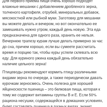
Для первого приема пищи очень хорошо подходят
влажные мешанки с добавлением дробленого зерна,
толченого картофеля, отрубей, минеральных добавок,
мясокостной или рыбной муки. Заготовку для мешанки
вы можете делать и вечером, но вот окончательно ее
замешивать нужно утром, каждый день новую. Эта еда
предназначена для одного раза, хранить ее нельзя.
Вечернюю трапезу курам лучше делать примерно за час
до сна, причем хорошо, если вы сумеете рассчитать
время и порцию так, чтобы куры успели склевать всю
еду. Для куриного ужина каждый день обязательно
наличие цельного зерна!
Птицеводы рекомендуют кормить птицу различными
видами зерна по очереди, а также периодически давать
курочкам зерносмесь. Очень полезна для хорошей
яйценоскости пшеница – это белковая пища, которая к
тому же содержит витамины группы В и Е. Если 50%
рациона несушки, содержащейся в домашних условиях,
будет составлять пшеница в разных видах, значит