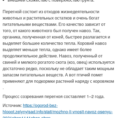
Перегной состоит из отходов жизнедеятельности
животных и растительных остатков и очень богат
питательными веществами. Его качество зависит от
того, от какого животного был получен навоз. Так,
органика, полученная от коней, быстрее разлагается и
выделяет большее количество тепла. Коровий навоз
выделяет меньше тепла, однако имеет более
продолжительное действие. Навоз, полученный от
свиней и мелкого рогатого скота (коз, овец) используется
достаточно редко, поскольку не обладает таким мощным
запасом питательных веществ. А вот птичий помет
применяют для подкормки растений наряду с коровяком
.
Процесс созревания перегноя составляет 1–2 года.
Источник:
https://ogorod-bez-
hlopot.zelynyjsad.info/stati/mozhno-li-vnosit-navoz-osenyu-
2021nbsp1141nbsp-nbsp