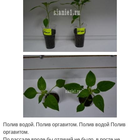
Полив водой. Полив оргавитом. Полив водой Полив
оргавитом.
По рассаде,вроде бы отличий не было, в росте не