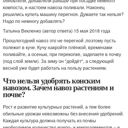
обновляли, добавляли раньше при посадке немного
компоста, и настоем навоза поливали. Наконец
решились купить машину перегноя. Думаете так нельзя?
Надо по немногу добавлять?
Татьяна Векленко (автор ответа) 15 мая 2018 года
Прошлогодний навоз это не перегной ,поэтому пусть
полежит в куче. Кучу накройте плёнкой, временами
поливайте, а осенью, при перекопке, заделаете в почву
(под слой земли). За зиму он "дойдёт", а следующей
весной уже будет работать на пользу растениям.
Что нельзя удобрять конским
навозом. Зачем навоз растениям и
почве?
Рост и развитие культурных растений, а тем более
обильные урожаи невозможны без внесения удобрений.
Каждая культура должна получать из почвы
необходимое количество макро- и микроэлементов – и