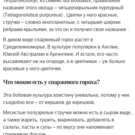
Тетрагонолобус из семейства Бобовых, правильное
название этого овоща – четырехкрыльник пурпурный
(Тetragonolobus purpureus) . Цветки у него красные,
стручки – словно инопланетные, с четырьмя широки
ребрами-крыльями, за что он и получил свое название .
В диком виде спаржевый горох растет в
Средиземноморье. В культуре популярен в Англии,
Южной Австралии и Аргентине. И кстати, его часто
высаживают не на огороде, а в цветниках – уж больно
красивые у него цветочки.
Что можно есть у спаржевого гороха?
Эта бобовая культура воистину уникальна, потому у нее
съедобно все – от вершков до корешков.
Мясистые полузрелые стручки можно есть в сыром виде,
а также жарить, тушить, мариновать, добавлять в
салаты, пасты и супы – по вкусу они напоминают
спаржевую фасоль.