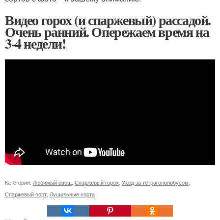
Видео горох (и спаржевый) рассадой.
Очень ранний. Опережаем время на
3-4 недели!
Категории:
Любимый овощ
,
Спаржевый горох
,
Уход за тетрагонолобусом
,
Спаржевый сорт
,
Лущильные сорта