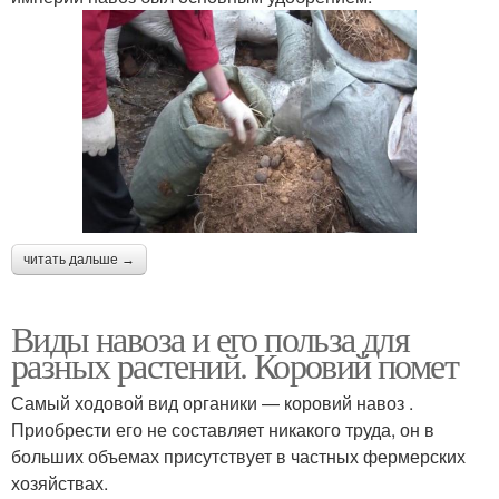
Навоз под яблоню
Навоз под огурцы
Свиной навоз
Жидкое удобрение
читать дальше →
Удобрение на основе
Коровий навоз
Виды навоза и его польза для
разных растений. Коровий помет
Самый ходовой вид органики — коровий навоз .
Приобрести его не составляет никакого труда, он в
Навоз под малину
Навоз для обогрева
больших объемах присутствует в частных фермерских
хозяйствах.