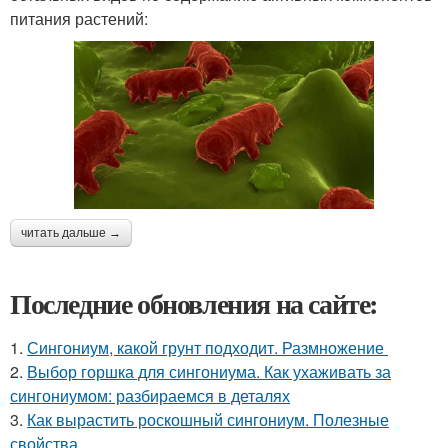
питания растений:
читать дальше →
Последние обновления на сайте:
1.
Сингониум, какой грунт подходит. Размножение
2.
Выбор горшка для сингониума. Как ухаживать за
сингониумом: разбираемся в деталях
3.
Как вырастить роскошный сингониум. Полезные
свойства