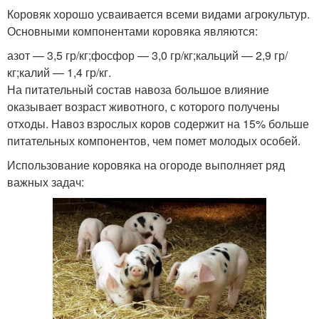
Коровяк хорошо усваивается всеми видами агрокультур.
Основными компонентами коровяка являются:
Куриный навоз
Различные удобрения
азот — 3,5 гр/кг;фосфор — 3,0 гр/кг;кальций — 2,9 гр/
кг;калий — 1,4 гр/кг.
На питательный состав навоза большое влияние
оказывает возраст животного, с которого получены
Навоз на дачном
отходы. Навоз взрослых коров содержит на 15% больше
участке
питательных компонентов, чем помет молодых особей.
Использование коровяка на огороде выполняет ряд
важных задач: