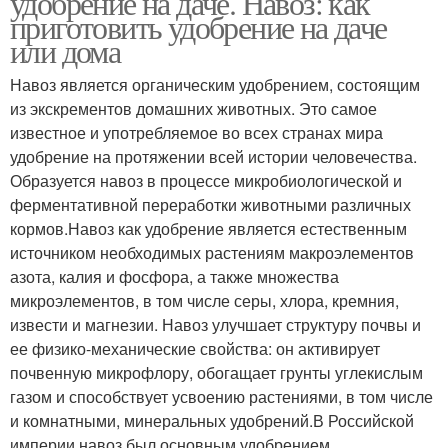
удобрение на даче. Навоз: как
приготовить удобрение на даче
или дома
Удобрения для
Навоз является органическим удобрением, состоящим
декоративно-
Данное удобрение
из экскрементов домашних животных. Это самое
цветочных культур
известное и употребляемое во всех странах мира
удобрение на протяжении всей истории человечества.
Образуется навоз в процессе микробиологической и
Гранулированный
Навоз в гранулах
ферментативной переработки животными различных
навоз
кормов.Навоз как удобрение является естественным
источником необходимых растениям макроэлементов
азота, калия и фосфора, а также множества
микроэлементов, в том числе серы, хлора, кремния,
Свежий навоз
Навоз для цветов
извести и магнезии. Навоз улучшает структуру почвы и
ее физико-механические свойства: он активирует
почвенную микрофлору, обогащает грунты углекислым
газом и способствует усвоению растениями, в том числе
Универсальное
Сухой навоз
и комнатными, минеральных удобрений.В Российской
удобрение
империи навоз был основным удобрением.