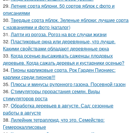
29.
Летние сорта яблони. 50 сортов яблок с фото и
описаниями
30.
Твердые сорта яблок. Зеленые яблоки: лучшие сорта
с названиями и фото (каталог)
31.
Лапти из рогоза. Рогоз на все случаи жизни
32.
Пластиковые окна или деревянные, что лучше.
Какими свойствами обладают деревянные окна
33.
Когда осенью высаживать саженцы плодовых
деревьев. Когда сажать деревья и кустарники осенью?
34.
Пионы карликовые сорта. Рок Гарден Пиониес:
карлики среди пионов!!!
35.
Плюсы и минусы рулонного газона. Посевной газон
36.
Стимуляторы прорастания семян. Виды
стимуляторов роста
37.
Обработка деревьев в августе. Сад: сезонные
работы в августе
38.
Лилейник тетраплоид, что это. Семейство:
Гемерокаллисовые