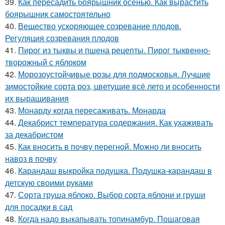
39.
Как пересадить боярышник осенью. Как вырастить
боярышник самостоятельно
40.
Вещество ускоряющее созревание плодов.
Регуляция созревания плодов
41.
Пирог из тыквы и пшена рецепты. Пирог тыквенно-
творожный с яблоком
42.
Морозоустойчивые розы для подмосковья. Лучшие
зимостойкие сорта роз, цветущие всё лето и особенности
их выращивания
43.
Монарду когда пересаживать. Монарда
44.
Декабрист температура содержания. Как ухаживать
за декабристом
45.
Как вносить в почву перегной. Можно ли вносить
навоз в почву
46.
Карандаш выкройка подушка. Подушка-карандаш в
детскую своими руками
47.
Сорта груша яблоко. Выбор сорта яблони и груши
для посадки в сад
48.
Когда надо выкапывать топинамбур. Пошаговая