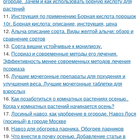
огороде. Зачем и как использовать борную кислоту для
растений
11.
Инструкция по применению Борная кислота порошок
10г. Борная кислота: описание, инструкция, цена
12.
Алыча описание сорта. Виды желтой алычи: обзор и
сравнение сортов
13.
Сорта вишни устойчивые к монилиозу.
14.
Псориаз и современные методы его лечения.
Эффективность менее современных методов лечения
псориаза
15.
Лучшие мочегонные препараты для похудения и
улучшения веса. Лучшие мочегонные таблетки для
взрослых
16.
Как позаботиться о комнатных растениях осенью..
Когда у комнатных растений начинается осень?
17.
Лосиный навоз, как удобрение в огороде. Навоз Лося
(лосиный) в городе Москве
18.
Навоз для обогрева парника. Обогрев парников
19.
Что внести в почву осенью. Добавление статьи в