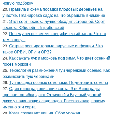
новую подборку
20.
Правила и схема посадки плодовых деревьев на
участке. Планировка сада: на что обращать внимание
21.
Этот сорт чеснока лучше обходить стороной. Сорт
чеснока Юбилейный грибовский
22.
Почему чеснок имеет специфический запах. Что-то
там в носу...
23.
Острые респираторные вирусные инфекции. Что
такое ОРВИ, ОРИ и ОРЗ?
24.
Как сажать лук и морковь под зиму. Что даёт осенний
посев моркови
25.
Технология размножения туи черенками осенью. Как
размножить тую черенками
26.
Туя посадка осенью семенами. Подготовить семена
27.
Один виноград описание сорта. Эти Винограды
прощает ошибки, дают Отличный и Вкусный урожай
даже у начинающих садоводов. Рассказываю, почему
именно эти сорта
28.
Когда созревает вишня. Сбор урожая