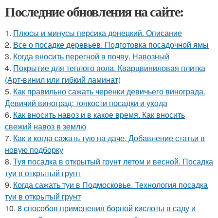
Последние обновления на сайте:
1.
Плюсы и минусы персика донецкий. Описание
2.
Все о посадке деревьев. Подготовка посадочной ямы
3.
Когда вносить перегной в почву. Навозный
4.
Покрытие для теплого пола. Кварцвиниловая плитка
(Арт-винил или гибкий ламинат)
5.
Как правильно сажать черенки девичьего винограда.
Девичий виноград: тонкости посадки и ухода
6.
Как вносить навоз и в какое время. Как вносить
свежий навоз в землю
7.
Как и когда сажать тую на даче. Добавление статьи в
новую подборку
8.
Туя посадка в открытый грунт летом и весной. Посадка
туи в открытый грунт
9.
Когда сажать туи в Подмосковье. Технология посадка
туи в открытый грунт
10.
8 способов применения борной кислоты в саду и