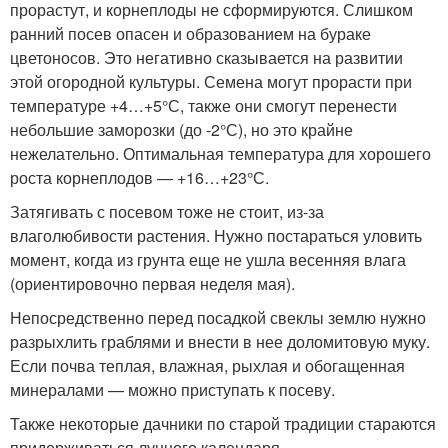
прорастут, и корнеплоды не сформируются. Слишком
ранний посев опасен и образованием на бураке
цветоносов. Это негативно сказывается на развитии
этой огородной культуры. Семена могут прорасти при
температуре +4…+5°С, также они смогут перенести
небольшие заморозки (до -2°С), но это крайне
нежелательно. Оптимальная температура для хорошего
роста корнеплодов — +16…+23°С.
Затягивать с посевом тоже не стоит, из-за
влаголюбивости растения. Нужно постараться уловить
момент, когда из грунта еще не ушла весенняя влага
(ориентировочно первая неделя мая).
Непосредственно перед посадкой свеклы землю нужно
разрыхлить граблями и внести в нее доломитовую муку.
Если почва теплая, влажная, рыхлая и обогащенная
минералами — можно приступать к посеву.
Также некоторые дачники по старой традиции стараются
придерживаться лунного календаря.