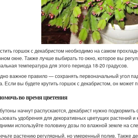
стить горшок с декабристом необходимо на самом прохладн
чном окне. Также лучше выбирать то окно, которое вы регу
альная температура для этого периода 18-20 градусов.
дно важное правило — сохранять первоначальный угол па
а. Если вы будете крутить горшок с декабристом, он может 
помочь во время цветения
 бутоны начнут распускаются, декабрист нужно подкормит
ьзовать удобрения для декоративных цветущих растений и к
дними используйте половину дозы по влажной земле на сл
ечьте растению регулярный, но умеренный полив. Также д