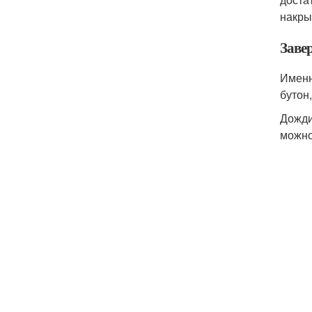
накры
Заве
Именн
бутон
Дожди
можно