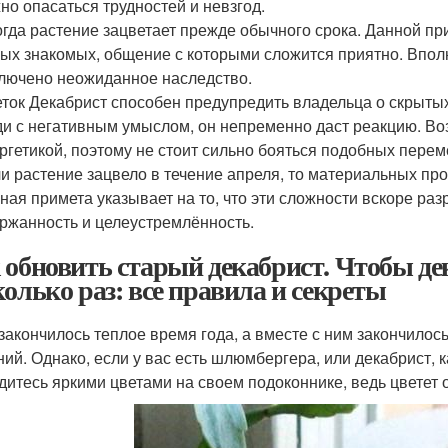
но опасаться трудностей и невзгод.
гда растение зацветает прежде обычного срока. Данной пр
ых знакомых, общение с которыми сложится приятно. Впол
лючено неожиданное наследство.
ток Декабрист способен предупредить владельца о скрыты
и с негативным умыслом, он непременно даст реакцию. Воз
ргетикой, поэтому не стоит сильно бояться подобных перем
и растение зацвело в течение апреля, то материальных пр
ная примета указывает на то, что эти сложности вскоре ра
ржанность и целеустремлённость.
 обновить старый декабрист. Чтобы де
колько раз: все правила и секреты
 закончилось теплое время года, а вместе с ним закончилос
ний. Однако, если у вас есть шлюмбергера, или декабрист, к
дитесь яркими цветами на своем подоконнике, ведь цветет 