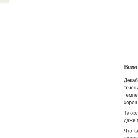
Всем
Декаб
течен
темпе
хорош
Также
даже 
Что к
доста