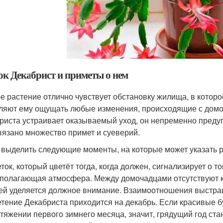
ок Декабрист и приметы о нем
е растение отлично чувствует обстановку жилища, в котор
ляют ему ощущать любые изменения, происходящие с домоч
риста устраивает оказываемый уход, он непременно преду
вязано множество примет и суеверий.
 выделить следующие моменты, на которые может указать р
ток, который цветёт тогда, когда должен, сигнализирует о т
полагающая атмосфера. Между домочадцами отсутствуют к
ей уделяется должное внимание. Взаимоотношения выстраи
тение Декабриста приходится на декабрь. Если красивые 
тяжении первого зимнего месяца, значит, грядущий год ст