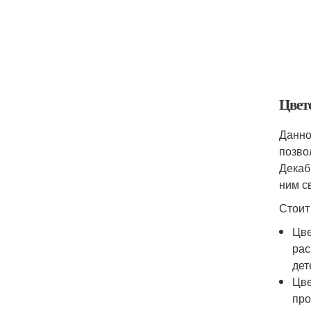
Цвет
Данно
позво
Декаб
ним с
Стоит
Цве
рас
дет
Цве
про