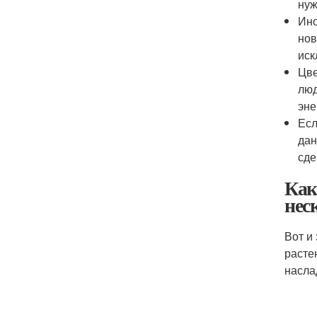
нуж
Ино
нов
иск
Цве
люд
эне
Есл
дан
сде
Как
нес
Вот и
расте
насла