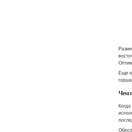
Разме
восто
Оптим
Еще о
горшк
Чем 
Когда
испол
после
Обесп