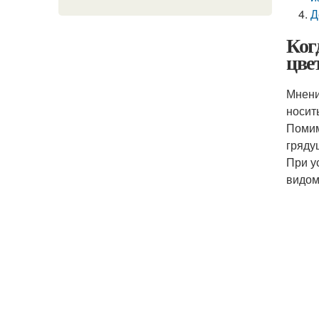
Д
Ког
цве
Мнени
носит
Помим
гряду
При у
видом