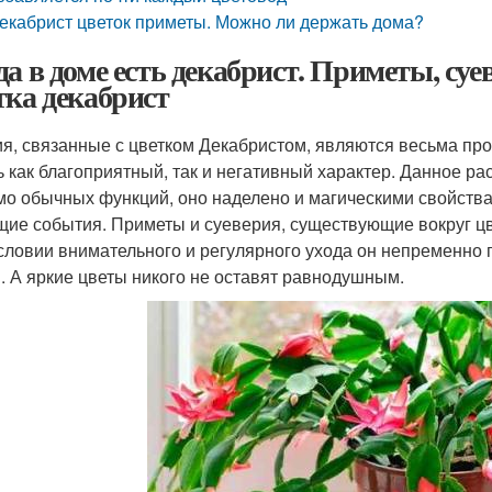
екабрист цветок приметы. Можно ли держать дома?
да в доме есть декабрист. Приметы, суе
тка декабрист
я, связанные с цветком Декабристом, являются весьма про
ь как благоприятный, так и негативный характер. Данное р
о обычных функций, оно наделено и магическими свойствам
щие события. Приметы и суеверия, существующие вокруг цв
словии внимательного и регулярного ухода он непременно
. А яркие цветы никого не оставят равнодушным.