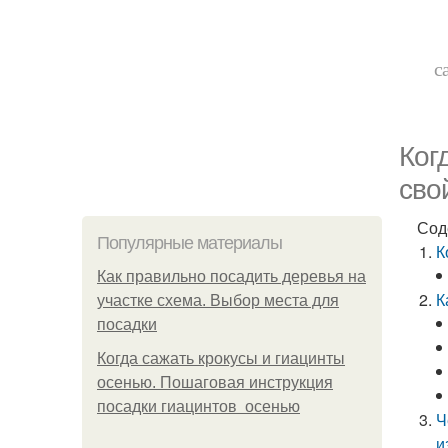
с
Ког
сво
Сод
Популярные материалы
К
Как правильно посадить деревья на
К
участке схема. Выбор места для
посадки
Когда сажать крокусы и гиацинты
осенью. Пошаговая инструкция
посадки гиацинтов осенью
Ч
и