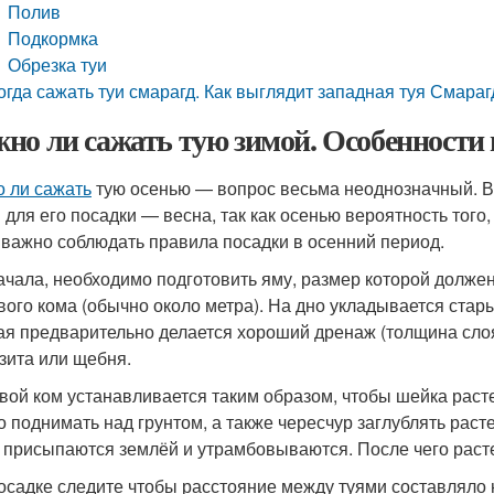
Полив
Подкормка
Обрезка туи
огда сажать туи смарагд. Как выглядит западная туя Смара
но ли сажать тую зимой. Особенности 
 ли сажать
тую осенью — вопрос весьма неоднозначный. Вс
 для его посадки — весна, так как осенью вероятность того
 важно соблюдать правила посадки в осенний период.
ачала, необходимо подготовить яму, размер которой должен
вого кома (обычно около метра). На дно укладывается стар
ая предварительно делается хороший дренаж (толщина слоя 
зита или щебня.
вой ком устанавливается таким образом, чтобы шейка расте
о поднимать над грунтом, а также чересчур заглублять раст
 присыпаются землёй и утрамбовываются. После чего раст
осадке следите чтобы расстояние между туями составляло 