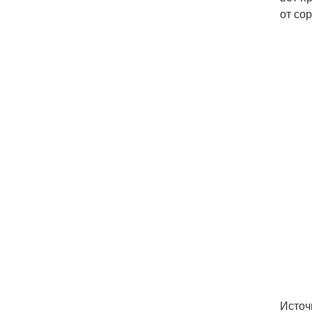
от сор
Источ