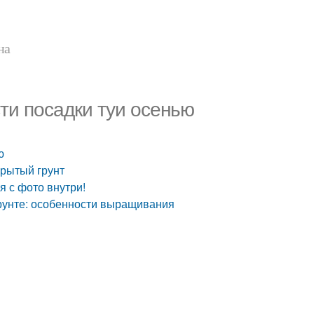
на
ти посадки туи осенью
ю
крытый грунт
я с фото внутри!
 грунте: особенности выращивания