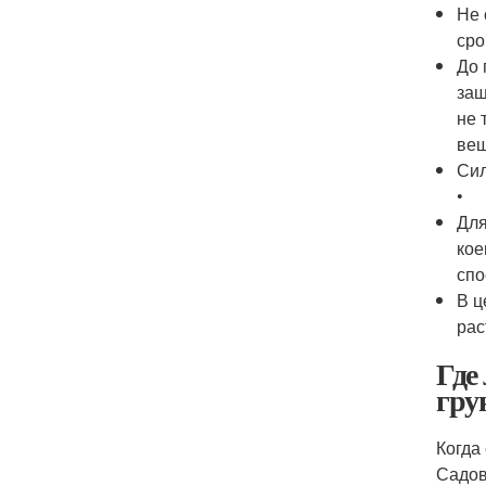
Не 
сро
До 
защ
не 
вещ
Сил
•
Для
кое
спо
В ц
рас
Где
гру
Когда
Садов