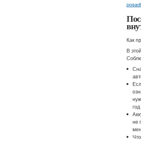
posad
Пос
вну
Как п
В это
Соблю
Сна
авт
Есл
озн
нуж
год
Акк
не 
мен
Что