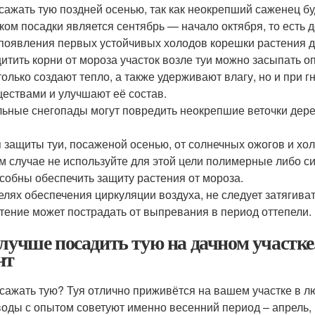
сажать тую поздней осенью, так как неокрепший саженец б
ком посадки является сентябрь — начало октября, то есть 
появления первых устойчивых холодов корешки растения 
итить корни от мороза участок возле туи можно засыпать 
только создают тепло, а также удерживают влагу, но и пр
ествами и улучшают её состав.
ьные снегопады могут повредить неокрепшие веточки дерев
 защиты туи, посаженой осенью, от солнечных ожогов и хо
м случае не используйте для этой цели полимерные либо си
собны обеспечить защиту растения от мороза.
елях обеспечения циркуляции воздуха, не следует затягива
тение может пострадать от выпревания в период оттепели.
 лучше посадить тую на дачном участк
нт
 сажать тую? Туя отлично приживётся на вашем участке в л
оды с опытом советуют именно весенний период – апрель, 