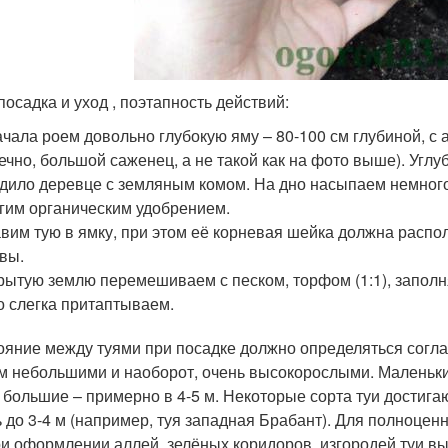
посадка и уход , поэтапность действий:
чала роем довольно глубокую яму – 80-100 см глубиной, с
ечно, большой саженец, а не такой как на фото выше). Угл
дило деревце с земляным комом. На дно насыпаем немного
гим органическим удобрением.
вим тую в ямку, при этом её корневая шейка должна распо
вы.
ытую землю перемешиваем с песком, торфом (1:1), заполн
о слегка притаптываем.
ояние между туями при посадке должно определяться соглас
м небольшими и наоборот, очень высокорослыми. Маленьки
, большие – примерно в 4-5 м. Некоторые сорта туи достига
 до 3-4 м (например, туя западная Брабант). Для полноценн
ри оформлении аллей, зелёных коридоров, изгородей туи в