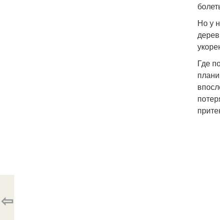
болет
Но у 
дерев
укоре
Где п
плани
впосл
потер
прите
⇦