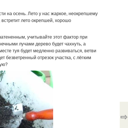
сти на осень. Лето у нас жаркое, неокрепшему
а встретит лето окрепшей, хорошо
 затененным, учитывайте этот фактор при
ечными лучами дерево будет чахнуть, а
есте туя будет медленно развиваться, ветви
ет безветренный отрезок участка, с лёгким
тую?
⇨