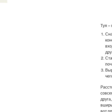
Туя – 
Сна
кон
вхо
дру
Ста
поч
Выр
чег
Расст
совсе
друга
вширь
вот п