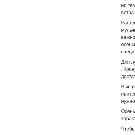
но те
ветра
Расте
мульч
важно
осень
специ
Для л
. Кро
доста
Высаж
прите
нужно
Осень
харак
Чтобы