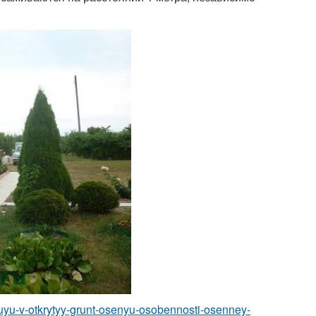
t-tuyu-v-otkrytyy-grunt-osenyu-osobennosti-osenney-