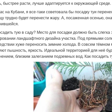
ь, быстрее расти, лучше адаптируется к окружающей среде.
нас на Кубани, я все-таки советовала бы посадку туи перене
цу трудно будет перенести жару. А, посаженная осенью, он
нившейся.
осадить тую в саду? Место для посадки должно быть слегка
ровании ландшафтного дизайна участка. Под прямыми солн
едствии хуже переносить зимние холода. В совсем тёмном м
яют пышность, яркость. Идеальной территорией для неё буд
нением, близким залеганием подземных вод. Как посадить 