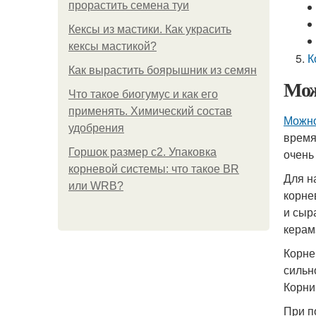
прорастить семена туи
Кексы из мастики. Как украсить
кексы мастикой?
К
Как вырастить боярышник из семян
Мож
Что такое биогумус и как его
применять. Химический состав
Можно
удобрения
время
Горшок размер с2. Упаковка
очень
корневой системы: что такое BR
Для н
или WRB?
корне
и сыр
керам
Корне
сильн
Корни
При п