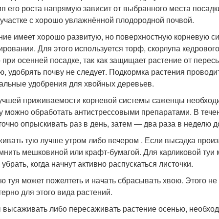
мп его роста напрямую зависит от выбранного места посадк
 участке с хорошо увлажнённой плодородной почвой.
ние имеет хорошо развитую, но поверхностную корневую си
ировании. Для этого используется торф, скорлупа кедровог
 при осенней посадке, так как защищает растение от пере
ю, удобрять почву не следует. Подкормка растения провод
альные удобрения для хвойных деревьев.
учшей приживаемости корневой системы саженцы необходи
ну можно обработать антистрессовыми препаратами. В тече
точно опрыскивать раз в день, затем — два раза в неделю 
ивать тую лучше утром либо вечером . Если высадка произ
мнить мешковиной или крафт-бумагой. Для карликовой туи 
 убрать, когда начнут активно распускаться листочки.
ю туя может пожелтеть и начать сбрасывать хвою. Этого не с
терно для этого вида растений.
 высаживать либо пересаживать растение осенью, необход