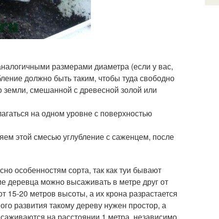
 аналогичными размерами диаметра (если у вас,
убление должно быть таким, чтобы туда свободно
 земли, смешанной с древесной золой или
лагаться на одном уровне с поверхностью
яем этой смесью углубление с саженцем, после
но особенностям сорта, так как туи бывают
е деревца можно высаживать в метре друг от
ют 15-20 метров высоты, а их крона разрастается
ого развития такому дереву нужен простор, а
ысаживаются на расстоянии 1 метра, независимо