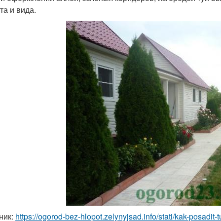
та и вида.
ник:
https://ogorod-bez-hlopot.zelynyjsad.info/stati/kak-posadi