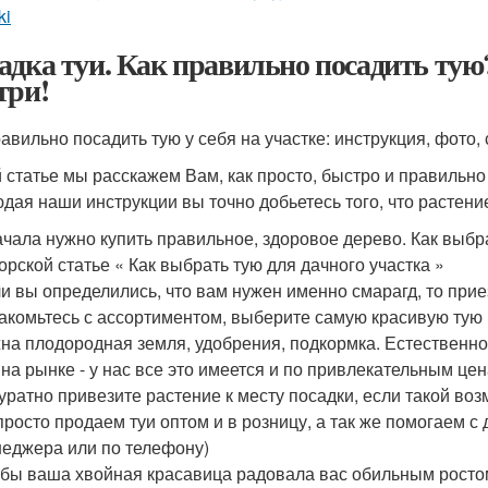
ki
адка туи. Как правильно посадить тую
три!
равильно посадить тую у себя на участке: инструкция, фото, 
й статье мы расскажем Вам, как просто, быстро и правильно
дая наши инструкции вы точно добьетесь того, что растени
чала нужно купить правильное, здоровое дерево. Как выбр
орской статье « Как выбрать тую для дачного участка »
и вы определились, что вам нужен именно смарагд, то при
акомьтесь с ассортиментом, выберите самую красивую тую и 
на плодородная земля, удобрения, подкормка. Естественно
 на рынке - у нас все это имеется и по привлекательным цен
уратно привезите растение к месту посадки, если такой воз
просто продаем туи оптом и в розницу, а так же помогаем с
еджера или по телефону)
бы ваша хвойная красавица радовала вас обильным ростом