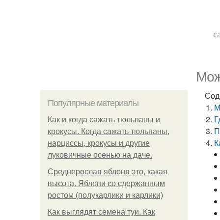
с
Мож
Сод
Популярные материалы
М
Г
Как и когда сажать тюльпаны и
П
крокусы. Когда сажать тюльпаны,
К
нарциссы, крокусы и другие
луковичные осенью на даче.
Среднерослая яблоня это, какая
высота. Яблони со сдержанным
ростом (полукарлики и карлики)
Как выглядят семена туи. Как