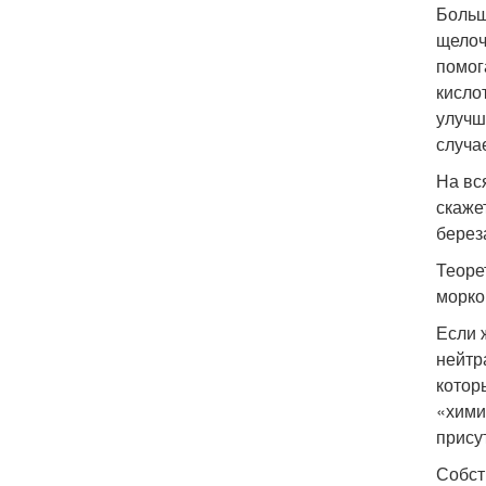
Больш
щелоч
помог
кисло
улучш
случа
На вс
скаже
берез
Теоре
морко
Если 
нейтр
котор
«хими
прису
Собст