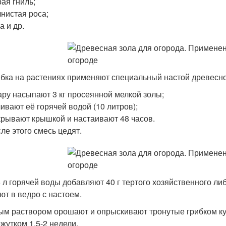
ая гниль;
нистая роса;
а и др.
ибка на растениях применяют специальный настой древесной
ару насыпают 3 кг просеянной мелкой золы;
ивают её горячей водой (10 литров);
рывают крышкой и настаивают 48 часов.
ле этого смесь цедят.
5 л горячей воды добавляют 40 г тертого хозяйственного л
ют в ведро с настоем.
ым раствором орошают и опрыскивают тронутые грибком ку
жутком 1,5-2 недели.