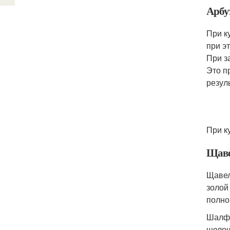
Арбу
При к
при э
При з
Это п
резул
При к
Щав
Щавел
золой
полно
Шалфе
щелоч