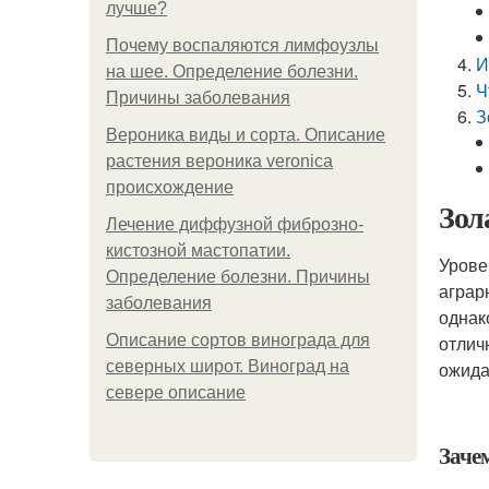
лучше?
Почему воспаляются лимфоузлы
И
на шее. Определение болезни.
Ч
Причины заболевания
З
Вероника виды и сорта. Описание
растения вероника veronica
происхождение
Зол
Лечение диффузной фиброзно-
кистозной мастопатии.
Урове
Определение болезни. Причины
аграр
заболевания
однак
Описание сортов винограда для
отлич
северных широт. Виноград на
ожида
севере описание
Заче