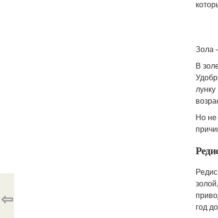
котор
Зола 
В зол
Удобр
лунку
возра
Но не
причи
Реди
Редис
золой
⇦
приво
год д