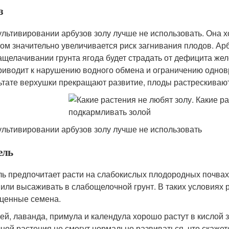
з
ультивировании арбузов золу лучше не использовать. Она х
том значительно увеличивается риск загнивания плодов. Арб
ащелачивании грунта ягода будет страдать от дефицита жел
риводит к нарушению водного обмена и ограничению одновр
ьтате верхушки прекращают развитие, плоды растрескивают
ультивировании арбузов золу лучше не использовать
ель
ь предпочитает расти на слабокислых плодородных почвах.
 или высаживать в слабощелочной грунт. В таких условиях р
ценные семена.
й, лаванда, примула и календула хорошо растут в кислой 
ной,растения не смогут нормально развиваться, что скажет