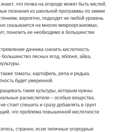
нают, что почва на огороде может быть кислой,
ьные познания из школьной программы по химии
астениям, вероятно, подходит не любой уровень
но сказывается на многих микроорганизмах,
ит, понизить ее необходимо в большинстве
 стремление дачника снизить кислотность
 большинство лесных ягод, яблоня, айва,
культуры.
также томаты, картофель, репа и редька,
отность будет умеренной.
ыращивать такие культуры, которым нужны
иальные раскислители – особые вещества,
не стоит спешить и сразу добавлять в грунт
ющий, что проблема повышенной кислотности
ситесь, странно, если типичные огородные