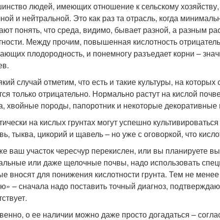
инство людей, имеющих отношение к сельскому хозяйству, з
ной и нейтральной. Это как раз та отрасль, когда минимал
ают понять, что среда, видимо, бывает разной, а разным р
тности. Между прочим, повышенная кислотность отрицатель
ающих плодородность, и понемногу разъедает корни – знач
ев.
який случай отметим, что есть и такие культуры, на которых
тся только отрицательно. Нормально растут на кислой почве
а, хвойные породы, папоротник и некоторые декоративные 
тически на кислых грунтах могут успешно культивироваться 
вь, тыква, цикорий и щавель – но уже с оговоркой, что кисл
же ваш участок чересчур перекислен, или вы планируете в
альные или даже щелочные почвы, надо использовать спец
ые вносят для понижения кислотности грунта. Тем не менее 
ю» – сначала надо поставить точный диагноз, подтвержда
тствует.
венно, о ее наличии можно даже просто догадаться – согла