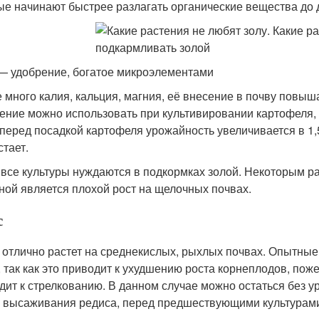
ые начинают быстрее разлагать органические вещества до 
— удобрение, богатое микроэлементами
е много калия, кальция, магния, её внесение в почву повы
ение можно использовать при культивировании картофеля, м
 перед посадкой картофеля урожайность увеличивается в 1,
стает.
 все культуры нуждаются в подкормках золой. Некоторым р
ной является плохой рост на щелочных почвах.
с
 отлично растет на среднекислых, рыхлых почвах. Опытные
, так как это приводит к ухудшению роста корнеплодов, по
дит к стрелкованию. В данном случае можно остаться без ур
о высаживания редиса, перед предшествующими культурам