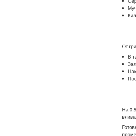
Сер
Муч
Кил
От гр
В т
Зал
Нак
Пос
На 0,
влива
Готов
проме