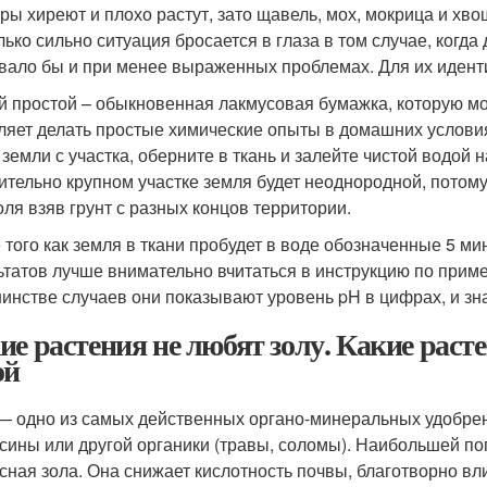
уры хиреют и плохо растут, зато щавель, мох, мокрица и хв
лько сильно ситуация бросается в глаза в том случае, когда
вало бы и при менее выраженных проблемах. Для их идент
 простой – обыкновенная лакмусовая бумажка, которую мо
ляет делать простые химические опыты в домашних услови
 земли с участка, оберните в ткань и залейте чистой водой 
ительно крупном участке земля будет неоднородной, потому
оля взяв грунт с разных концов территории.
 того как земля в ткани пробудет в воде обозначенные 5 мин
ьтатов лучше внимательно вчитаться в инструкцию по приме
инстве случаев они показывают уровень pH в цифрах, и зна
ие растения не любят золу. Какие раст
ой
— одно из самых действенных органо-минеральных удобрени
сины или другой органики (травы, соломы). Наибольшей по
сная зола. Она снижает кислотность почвы, благотворно вл