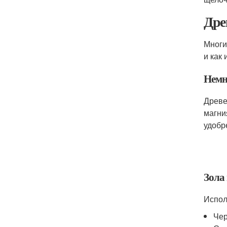
Дре
Многи
и как
Немн
Древе
магни
удобр
Зола
Испол
Чер