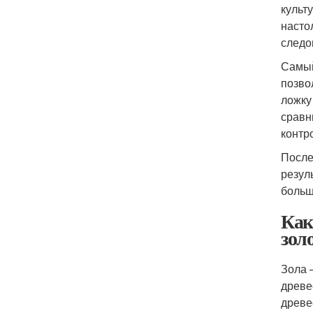
культ
насто
следо
Самый
позво
ложку
сравн
контр
После
резул
больш
Как
зол
Зола 
древе
древе