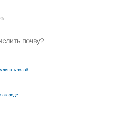
на
кислить почву?
рмливать золой
а огороде