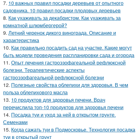
7.
10 важных правил посадки деревьев от опытного
садовника. 10 правил посадки плодовых деревьев
8.
Как ухаживать за декабристом. Как ухаживать за
комнатной шлюмбергерой?
9.
Летний черенок дикого винограда. Описание и
характеристика
10.
Как правильно посадить сад на участке. Какие могут
быть модели проведения распланировки сада и огорода
11.
Опыт лечения гастроэзофагеальной рефлюксной
болезни. Терапевтические аспекты
гастроэзофагеальной рефлюксной болезни
12.
Полезные свойства облепихи для здоровья. В чем
польза облепихового масла
13.
10 продуктов для здоровья печени. Врач
перечислила топ-10 продуктов для здоровья печени
14.
Посадка туи и уход за ней в открытом грунте.
Семенами
15.
Когда сажать туи в Подмосковье. Технология посадка
туи в открытый грунт