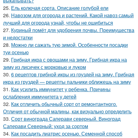
выкапывать?
25.
Ель колючая сорта. Описание голубой ели
26.
Навозом для огорода и растений. Какой навоз самый
лучший для огорода узнай, чтобы не ошибиться
27.
Куриный помёт для удобрения почвы. Преимущества
и недостатки
28.
Можно ли сажать тую зимой. Особенности посадки
туи осенью
29.
Грибная икра с овощами на зиму. Грибная икра на
зиму из лисичек с морковью и луком
30.
6 рецептов грибной икры из груздей на зиму. Грибная
икра из груздей — рецепты пальчики оближешь на зиму
31.
Как усилить иммунитет у ребенка. Причины
ослабления иммунитета у детей
32.
Как отличить обычный сорт от ремонтантного.
Отличия от обычной малины, как визуально определить
33.
Сорт винограда Саперави северный. Виноград
Саперави Северный: уход за сортом
34.
Как посадить лиатрис осенью. Семенной способ