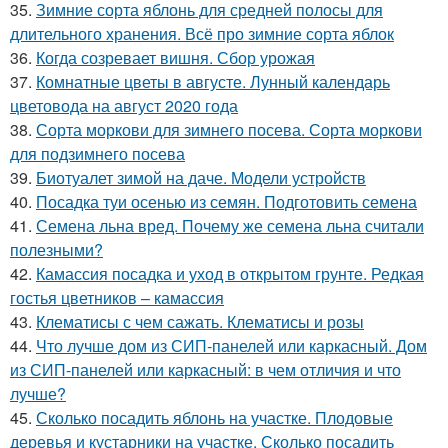
35.
Зимние сорта яблонь для средней полосы для
длительного хранения. Всё про зимние сорта яблок
36.
Когда созревает вишня. Сбор урожая
37.
Комнатные цветы в августе. Лунный календарь
цветовода на август 2020 года
38.
Сорта моркови для зимнего посева. Сорта моркови
для подзимнего посева
39.
Биотуалет зимой на даче. Модели устройств
40.
Посадка туи осенью из семян. Подготовить семена
41.
Семена льна вред. Почему же семена льна считали
полезными?
42.
Камассия посадка и уход в открытом грунте. Редкая
гостья цветников – камассия
43.
Клематисы с чем сажать. Клематисы и розы
44.
Что лучше дом из СИП-панелей или каркасный. Дом
из СИП-панелей или каркасный: в чем отличия и что
лучше?
45.
Сколько посадить яблонь на участке. Плодовые
деревья и кустарники на участке. Сколько посадить