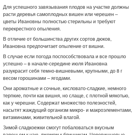
Для успешного завязывания плодов на участке должны
расти деревья самоплодных вишен или черешен –
цветы Ивановны полностью стерильны и требуют
перекрестного опыления.
В отличие от большинства других сортов дюков,
Ивановна предпочитает опыление от вишни.
В случае если погода поспособствовала и все прошло
успешно – в начале-середине июля Ивановна
разукрасит себя темно-вишневыми, крупными, до 8 г
весом горошинами – ягодами.
Они ароматные и сочные, кисловато-сладкие, немного
терпкие, почти как вишня, но слаще, с плотной мякотью,
как у черешни. Содержат множество полезностей,
насытят жаждущий организм микро- и макроэлементами,
витаминами, живительной влагой.
Зимой сладкоежки смогут побаловаться вкусным
вареньем к чаю, джемом к блинчикам. Черевишневые