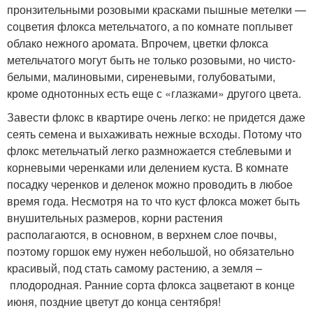
пронзительными розовыми красками пышные метелки —
соцветия флокса метельчатого, а по комнате поплывет
облако нежного аромата. Впрочем, цветки флокса
метельчатого могут быть не только розовыми, но чисто-
белыми, малиновыми, сиреневыми, голубоватыми,
кроме однотонных есть еще с «глазками» другого цвета.
Завести флокс в квартире очень легко: не придется даже
сеять семена и выхаживать нежные всходы. Потому что
флокс метельчатый легко размножается стеблевыми и
корневыми черенками или делением куста. В комнате
посадку черенков и деленок можно проводить в любое
время года. Несмотря на то что куст флокса может быть
внушительных размеров, корни растения
располагаются, в основном, в верхнем слое почвы,
поэтому горшок ему нужен небольшой, но обязательно
красивый, под стать самому растению, а земля –
плодородная. Ранние сорта флокса зацветают в конце
июня, поздние цветут до конца сентября!