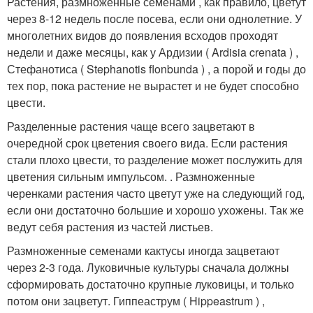
Растения, размноженные семенами , как правило, цветут
через 8-12 недель после посева, если они однолетние. У
многолетних видов до появления всходов проходят
недели и даже месяцы, как у Ардизии ( Ardisia crenata ) ,
Стефанотиса ( Stephanotis flonbunda ) , а порой и годы до
тех пор, пока растение не вырастет и не будет способно
цвести.
Разделенные растения чаще всего зацветают в
очередной срок цветения своего вида. Если растения
стали плохо цвести, то разделение может послужить для
цветения сильным импульсом. . Размноженные
черенками растения часто цветут уже на следующий год,
если они достаточно большие и хорошо ухожены. Так же
ведут себя растения из частей листьев.
Размноженные семенами кактусы иногда зацветают
через 2-3 года. Луковичные культуры сначала должны
сформировать достаточно крупные луковицы, и только
потом они зацветут. Гиппеаструм ( Hippeastrum ) ,