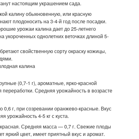
танут настоящим украшением сада.
кой калину обыкновенную, или красную
нают плодоносить на 3-4-й год после посадки.
орошие урожаи калина дает до 25-летнего
на укороченных однолетних веточках длиной 5-
обретают свойственную сорту окраску кожицы,
здями.
упные (0,7-1 г), ароматные, ярко-красной
я переработки. Средняя урожайность в возрасте
 0,6 г, при созревании оранжево-красные. Вкус
я урожайность 4-5 кг с куста.
-красная. Средняя масса — 0,7 г. Свежие плоды
т яркий цвет, имеет приятный вкус и аромат.