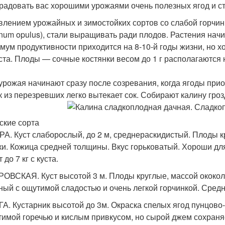
 радовать вас хорошими урожаями очень полезных ягод и с
влением урожайных и зимостойких сортов со слабой горчин
rnum opulus), стали выращивать ради плодов. Растения начи
мум продуктивности приходится на 8-10-й годы жизни, но х
ста. Плоды — сочные костянки весом до 1 г располагаются 
урожая начинают сразу после созревания, когда ягоды при
ак из перезревших легко вытекает сок. Собирают калину гро
ские сорта
А. Куст слаборослый, до 2 м, среднераскидистый. Плоды кр
ки. Кожица средней толщины. Вкус горьковатый. Хороши дл
т до 7 кг с куста.
ОВСКАЯ. Куст высотой 3 м. Плоды круглые, массой ококоло
ный с ощутимой сладостью и очень легкой горчинкой. Средня
А. Кустарник высотой до 3м. Окраска спелых ягод пунцово
тимой горечью и кислым привкусом, но сырой джем сохраняе