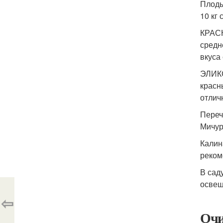
Плоды
10 кг 
КРАСН
средн
вкуса 
ЭЛИКС
красн
отлич
Переч
Мичур
Калин
реком
В сад
освещ
⇦
Очи