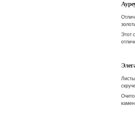
Ауре
Отлич
золот
Этот 
отлич
Элег
Листь
скруч
Очито
камен