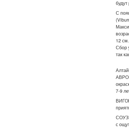
будут
С поя
(Vibu
Макси
возра
12 см.
Сбор 
так к
Алтай
АВРОР
окрас
7-9 ле
ВИГОР
прият
СОУЗГ
с ощу