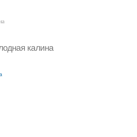
на
лодная калина
а