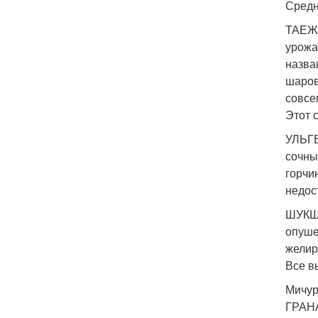
Средн
ТАЕЖН
урожа
назва
шаров
совсем
Этот 
УЛЬГЕ
сочны
горчи
недос
ШУКШИ
опуше
желир
Все в
Мичур
ГРАНА