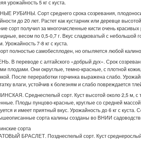
яя урожайность 5 кг с куста.
ЫЕ РУБИНЫ. Сорт среднего срока созревания, плодоносит 
йности до 20 лет. Растет как кустарник или деревце высотой
ние сорт получил за многочисленные кисти очень красивых
идные, весом по 0,5-0,7 г. Вкус сладковатый с небольшой г
. Урожайность 7-8 кг с куста.
сорт полностью самобесплоден, но опыляется любой калин
НЬ. В переводе с алтайского «добрый дух». Срок созревания
ми плодами. Они округлые, темно-красные, с плотной кожицей
нкой. После переработки горчинка выражена слабо. Урожайно
татку влаги, устойчив к болезням и слабо повреждается тле
НСКАЯ. Среднеспелый сорт. Куст высотой около 2,5 м, с 
нные. Плоды пунцово-красные, круглые со средней массой 
уется и имеет приятный вкус. Урожайность до 6 кг с куста. 
ышеописанные сорта калины созданы во ВНИИ садоводства 
инские сорта
ТОВЫЙ БРАСЛЕТ. Позднеспелый сорт. Куст среднерослый, 