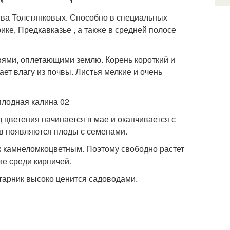
тва Толстянковых. Способно в специальных
ике, Предкавказье , а также в средней полосе
твями, оплетающими землю. Корень короткий и
ет влагу из почвы. Листья мелкие и очень
 цветения начинается в мае и оканчивается с
ков появляются плоды с семенами.
 к камнеломкоцветным. Поэтому свободно растет
же среди кирпичей.
старник высоко ценится садоводами.