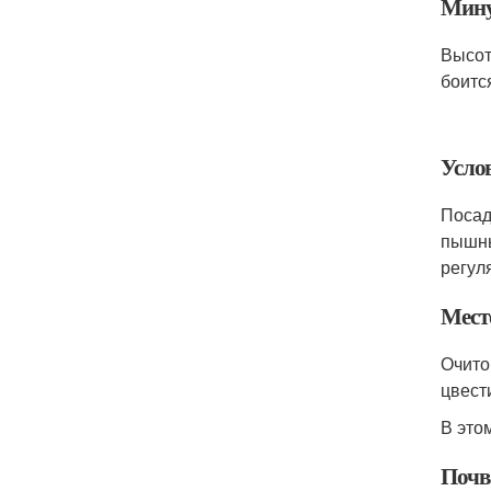
Мин
Высот
боитс
Усло
Посад
пышны
регул
Мест
Очито
цвести
В это
Почв