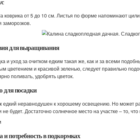
ус
а коврика от 5 до 10 см. Листья по форме напоминают цили
я заморозков.
вия для выращивания
ка и уход за очитком едким такая же, как и за всеми подо
м цветением и красивой зеленью, следует правильно под
ярно поливать, удобрять цветок.
о для посадки
к едкий неравнодушен к хорошему освещению. Но может рас
 не будет. Достаточно солнечное место на участке – то, что 
м
а и потребность в подкормках