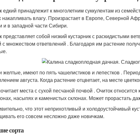
к едкий принадлежит к многолетним суккулентам из семейс
х накапливать влагу. Произрастает в Европе, Северной Афр
и и в западной части Сибири.
к представляет собой низкий кустарник с раскидистыми ве
й с множеством ответвлений . Благодаря им растение получа
ые.
и желтые, имеют по пять чашелистиков и лепестков . Период
плением августа. Когда растение отцветает, на месте цвет
очитает места с сухой песчаной почвой . Очиток относится
лонах, насыпях и каменистых склонах. Может прорастать да
ивительно, что этот неприхотливый и холодоустойчивый ку
ивать его совсем несложно даже новичкам.
ие сорта