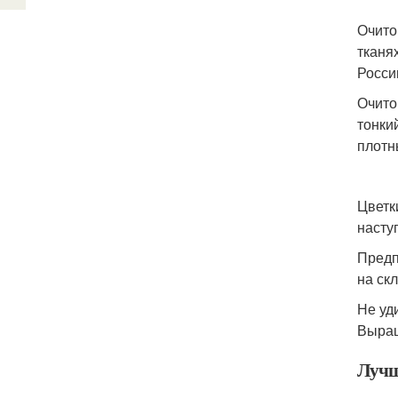
Очито
тканя
Росси
Очито
тонки
плотн
Цветк
насту
Предп
на ск
Не уд
Выращ
Лучш