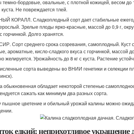
 темно-бордовые, овальные, с плотной кожицей, весом до 1
с куста. Не повреждается тлей.
ЫЙ КОРАЛЛ. Сладкоплодный сорт дает стабильные ежегодны
ерослый. Зрелые плоды ярко-красные, массой до 0,9 г, окр
с горчинкой. Долго хранятся.
ИР. Сорт среднего срока созревания, самоплодный. Куст 
ые, ароматные, кисло-сладкого вкуса с горчинкой, массой до
но желируется. Урожайность до 8 кг с куста. Растение устой
исленные сорта выведены во ВНИИ генетики и селекции пл
инск).
а обыкновенная обладает некоторой степенью самоплоднос
ендуется сажать как минимум два разных сорта.
у пышное цветение и обильный урожай калины можно ожида
ении.
ток едкий: неприхотливое украшение 