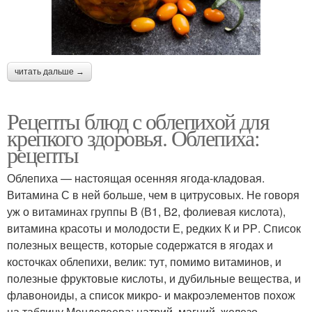
читать дальше →
Рецепты блюд с облепихой для
крепкого здоровья. Облепиха:
рецепты
Облепиха — настоящая осенняя ягода-кладовая.
Витамина С в ней больше, чем в цитрусовых. Не говоря
уж о витаминах группы В (В1, В2, фолиевая кислота),
витамина красоты и молодости Е, редких К и РР. Список
полезных веществ, которые содержатся в ягодах и
косточках облепихи, велик: тут, помимо витаминов, и
полезные фруктовые кислоты, и дубильные вещества, и
флавоноиды, а список микро- и макроэлементов похож
на таблицу Менделеева: натрий, магний, железо,