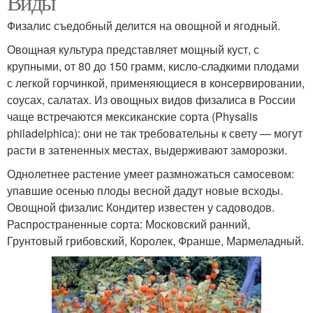
Виды
Физалис съедобный делится на овощной и ягодный.
Овощная культура представляет мощный куст, с
Домашний рецепт
Пошаговые рецепты
крупными, от 80 до 150 грамм, кисло-сладкими плодами
с легкой горчинкой, применяющиеся в консервировании,
соусах, салатах. Из овощных видов физалиса в России
чаще встречаются мексиканские сорта (Physalis
philadelphica): они не так требовательны к свету — могут
Вкусный компот
Вкусный салат
расти в затененных местах, выдерживают заморозки.
Однолетнее растение умеет размножаться самосевом:
упавшие осенью плоды весной дадут новые всходы.
Овощной физалис Кондитер известен у садоводов.
Капустный рецепт
Быстрые рецепты
Распространенные сорта: Московский ранний,
Грунтовый грибовский, Королек, Франше, Мармеладный.
Ингредиенты в
Пошаговый рецепт
рецептах