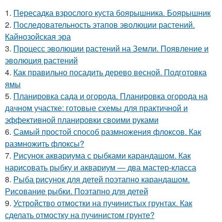
1.
Пересадка взрослого куста боярышника. Боярышник
2.
Последовательность этапов эволюции растений.
Кайнозойская эра
3.
Процесс эволюции растений на Земли. Появление и
эволюция растений
4.
Как правильно посадить дерево весной. Подготовка
ямы
5.
Планировка сада и огорода. Планировка огорода на
дачном участке: готовые схемы для практичной и
эффективной планировки своими руками
6.
Самый простой способ размножения флоксов. Как
размножить флоксы?
7.
Рисунок аквариума с рыбками карандашом. Как
нарисовать рыбку и аквариум — два мастер-класса
8.
Рыба рисунок для детей поэтапно карандашом.
Рисование рыбки. Поэтапно для детей
9.
Устройство отмостки на пучинистых грунтах. Как
сделать отмостку на пучинистом грунте?