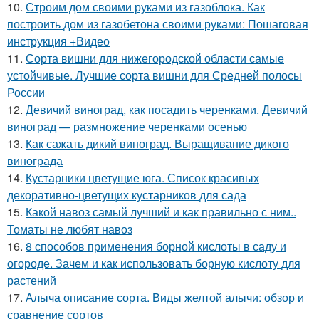
10.
Строим дом своими руками из газоблока. Как
построить дом из газобетона своими руками: Пошаговая
инструкция +Видео
11.
Сорта вишни для нижегородской области самые
устойчивые. Лучшие сорта вишни для Средней полосы
России
12.
Девичий виноград, как посадить черенками. Девичий
виноград — размножение черенками осенью
13.
Как сажать дикий виноград. Выращивание дикого
винограда
14.
Кустарники цветущие юга. Список красивых
декоративно-цветущих кустарников для сада
15.
Какой навоз самый лучший и как правильно с ним..
Томаты не любят навоз
16.
8 способов применения борной кислоты в саду и
огороде. Зачем и как использовать борную кислоту для
растений
17.
Алыча описание сорта. Виды желтой алычи: обзор и
сравнение сортов