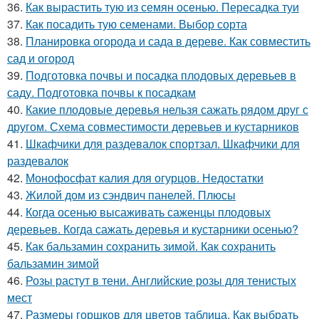
36.
Как вырастить тую из семян осенью. Пересадка туи
37.
Как посадить тую семенами. Выбор сорта
38.
Планировка огорода и сада в дереве. Как совместить
сад и огород
39.
Подготовка почвы и посадка плодовых деревьев в
саду. Подготовка почвы к посадкам
40.
Какие плодовые деревья нельзя сажать рядом друг с
другом. Схема совместимости деревьев и кустарников
41.
Шкафчики для раздевалок спортзал. Шкафчики для
раздевалок
42.
Монофосфат калия для огурцов. Недостатки
43.
Жилой дом из сэндвич панелей. Плюсы
44.
Когда осенью высаживать саженцы плодовых
деревьев. Когда сажать деревья и кустарники осенью?
45.
Как бальзамин сохранить зимой. Как сохранить
бальзамин зимой
46.
Розы растут в тени. Английские розы для тенистых
мест
47.
Размеры горшков для цветов таблица. Как выбрать