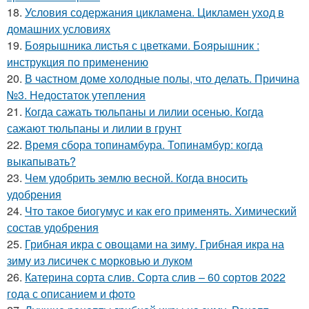
18.
Условия содержания цикламена. Цикламен уход в
домашних условиях
19.
Боярышника листья с цветками. Боярышник :
инструкция по применению
20.
В частном доме холодные полы, что делать. Причина
№3. Недостаток утепления
21.
Когда сажать тюльпаны и лилии осенью. Когда
сажают тюльпаны и лилии в грунт
22.
Время сбора топинамбура. Топинамбур: когда
выкапывать?
23.
Чем удобрить землю весной. Когда вносить
удобрения
24.
Что такое биогумус и как его применять. Химический
состав удобрения
25.
Грибная икра с овощами на зиму. Грибная икра на
зиму из лисичек с морковью и луком
26.
Катерина сорта слив. Сорта слив – 60 сортов 2022
года с описанием и фото