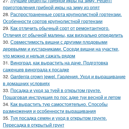
27.
Лучшие рецепты грибной икры на зиму. Рецепт
приготовления грибной икры на зиму из опят
28.
Распространенные сорта крупнолистной гортензии.
Особенности сортов крупнолистной гортензии
29.
Как отличить обычный сорт от ремонтантного.
Отличия от обычной малины, как визуально определить
30.
Совместимость вишни с другими плодовыми
деревьями и кустарниками. Соседи вишни на участке,
что можно и нельзя сажать рядом
31.
Виноград, как вырастить на даче. Подготовка
саженцев винограда к посадке
32.
Gardenia crown jewel. Гардения. Уход и выращивание
в домашних условиях
33.
Посадка и уход за туей в открытом грунте.
Пошаговая инструкция по пос адке туи весной и летом
34.
Как вырастить тую самостоятельно. Способы
размножения и особенности выращивания
35.
Туя посадка семян и уход в открытом грунте.
Пересадка в открытый грунт