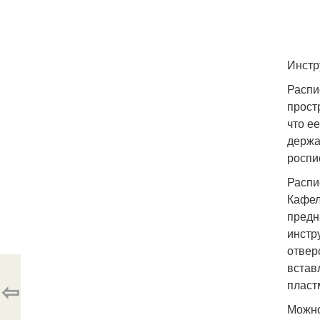
Инстр
Распи
прост
что е
держа
роспи
Распи
Кафел
предн
инстр
отвер
встав
⇦
пласт
Можно