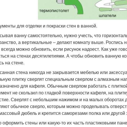
ументы для отделки и покраски стен в ванной.
сывая ванну самостоятельно, нужно учесть, что горизонта
ранство, а вертикальные – делают комнату выше. Роспись н
е всегда можно обновить, если рисунок надоест. Как уже го
ться на стенах десятилетиями. А чтобы обновить ванную к
сь на стене.
санная стена никогда не закрывается мебелью или аксессуа
ьную плитку сверлят специальным сверлом с алмазным на
азначено для кафеля. Обычным сверлом работать с плиткой 
умент не скользил по гладкой поверхности кафеля, на плитку
стие. Сверлят с небольшим нажимом и на малых оборотах др
ляют обычное сверло, которым можно проделывать отверсти
массовый дюбель и крепится саморезами полка или другой 
 оформить стены или какую-то их часть пластиковыми пане