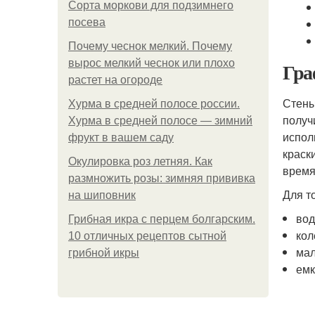
Сорта моркови для подзимнего
посева
Почему чеснок мелкий. Почему
вырос мелкий чеснок или плохо
Гра
растет на огороде
Стены
Хурма в средней полосе россии.
получ
Хурма в средней полосе — зимний
испол
фрукт в вашем саду
краск
Окулировка роз летняя. Как
время
размножить розы: зимняя прививка
Для т
на шиповник
вод
Грибная икра с перцем болгарским.
кол
10 отличных рецептов сытной
мал
грибной икры
емк