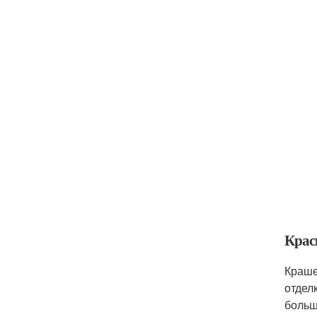
Крас
Краше
отдел
больш