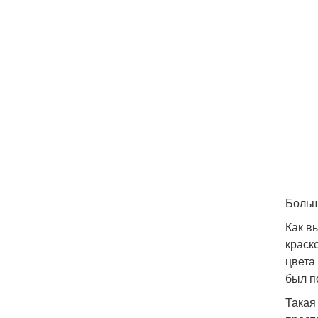
Больш
Как в
краск
цвета
был п
Такая