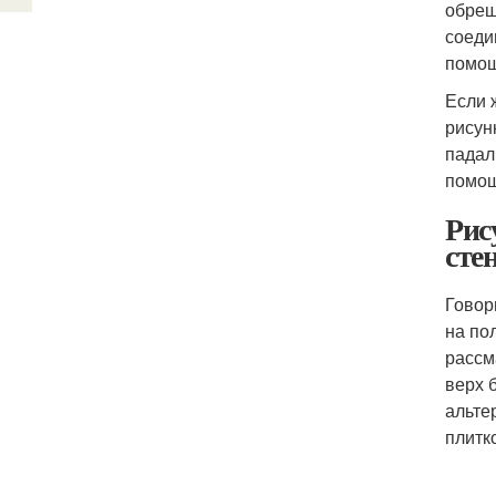
обреш
соеди
помощ
Если 
рисун
падал
помощ
Рис
сте
Говор
на по
рассм
верх 
альте
плитк