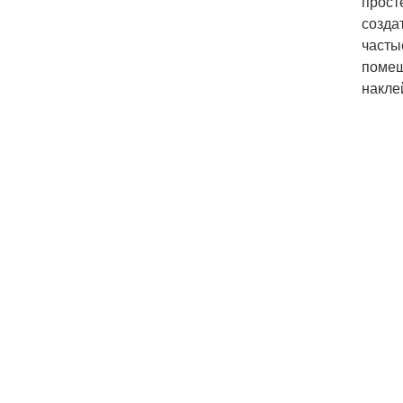
прост
созда
часты
помещ
накле