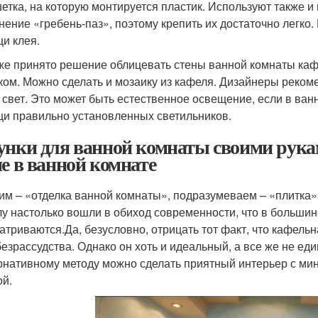
етка, на которую монтируется пластик. Используют также и
нение «гребень-паз», поэтому крепить их достаточно легко
и клея.
же принято решение облицевать стены ванной комнаты кафе
ком. Можно сделать и мозаику из кафеля. Дизайнеры рекоме
 свет. Это может быть естественное освещение, если в ванн
и правильно установленных светильников.
унки для ванной комнаты своими рукам
не в ванной комнате
им – «отделка ванной комнаты», подразумеваем – «плитка»,
лу настолько вошли в обиход современности, что в больши
атриваются.Да, безусловно, отрицать тот факт, что кафель
безрассудства. Однако он хоть и идеальный, а все же не е
рнативному методу можно сделать приятный интерьер с ми
ой.