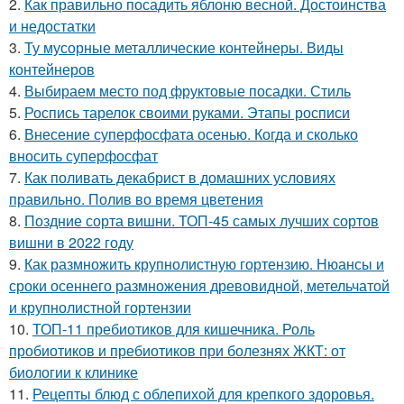
2.
Как правильно посадить яблоню весной. Достоинства
и недостатки
3.
Ту мусорные металлические контейнеры. Виды
контейнеров
4.
Выбираем место под фруктовые посадки. Стиль
5.
Роспись тарелок своими руками. Этапы росписи
6.
Внесение суперфосфата осенью. Когда и сколько
вносить суперфосфат
7.
Как поливать декабрист в домашних условиях
правильно. Полив во время цветения
8.
Поздние сорта вишни. ТОП-45 самых лучших сортов
вишни в 2022 году
9.
Как размножить крупнолистную гортензию. Нюансы и
сроки осеннего размножения древовидной, метельчатой
и крупнолистной гортензии
10.
ТОП-11 пребиотиков для кишечника. Роль
пробиотиков и пребиотиков при болезнях ЖКТ: от
биологии к клинике
11.
Рецепты блюд с облепихой для крепкого здоровья.