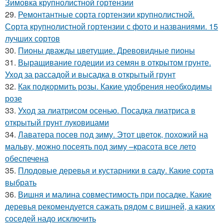
Зимовка крупнолистной гортензии
29.
Ремонтантные сорта гортензии крупнолистной.
Сорта крупнолистной гортензии с фото и названиями. 15
лучших сортов
30.
Пионы дважды цветущие. Древовидные пионы
31.
Выращивание годеции из семян в открытом грунте.
Уход за рассадой и высадка в открытый грунт
32.
Как подкормить розы. Какие удобрения необходимы
розе
33.
Уход за лиатрисом осенью. Посадка лиатриса в
открытый грунт луковицами
34.
Лаватера посев под зиму. Этот цветок, похожий на
мальву, можно посеять под зиму –красота все лето
обеспечена
35.
Плодовые деревья и кустарники в саду. Какие сорта
выбрать
36.
Вишня и малина совместимость при посадке. Какие
деревья рекомендуется сажать рядом с вишней, а каких
соседей надо исключить