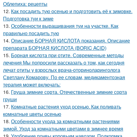
Облепиха: рецепты
12.
Как посадить тую осенью и подготовить её к зимовке.
Подготовка туи к зиме
13.
Особенности выращивания туи на участке. Как
правильно посадить тую
14.
Описание БОРНАЯ КИСЛОТА показания. Описание
препарата БОРНАЯ КИСЛОТА (BORIC ACID)
15.
Борная кислота при отите. Современные методы
лечения Мы попросили рассказать о том, как сегодня
лечат отиты у взрослых врача-оториноларинголога
Светлану Комарову. По ее словам, медикаментозная
терапия может включать:
16.
Груша зимние сорта. Отечественные зимние сорта
груши
17.
Комнатные растения уход осенью. Как поливать
комнатные цветы осенью
18.
Особенности ухода за комнатными растениями
зимой. Уход за комнатными цветами в зимнее время
19.
Удобрение почвы коровьим навозом. Подкормка