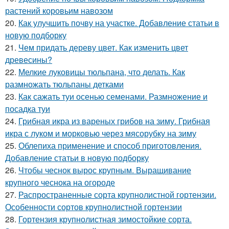
растений коровьим навозом
20.
Как улучшить почву на участке. Добавление статьи в
новую подборку
21.
Чем придать дереву цвет. Как изменить цвет
древесины?
22.
Мелкие луковицы тюльпана, что делать. Как
размножать тюльпаны детками
23.
Как сажать туи осенью семенами. Размножение и
посадка туи
24.
Грибная икра из вареных грибов на зиму. Грибная
икра с луком и морковью через мясорубку на зиму
25.
Облепиха применение и способ приготовления.
Добавление статьи в новую подборку
26.
Чтобы чеснок вырос крупным. Выращивание
крупного чеснока на огороде
27.
Распространенные сорта крупнолистной гортензии.
Особенности сортов крупнолистной гортензии
28.
Гортензия крупнолистная зимостойкие сорта.