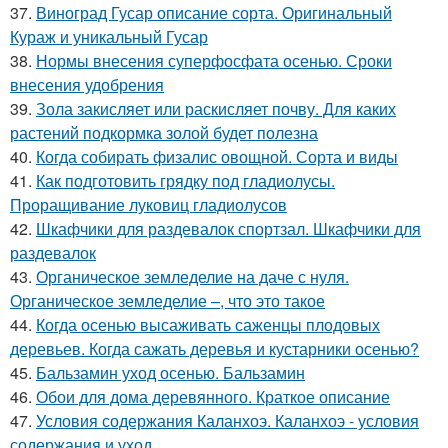
37.
Виноград Гусар описание сорта. Оригинальный
Кураж и уникальный Гусар
38.
Нормы внесения суперфосфата осенью. Сроки
внесения удобрения
39.
Зола закисляет или раскисляет почву. Для каких
растений подкормка золой будет полезна
40.
Когда собирать физалис овощной. Сорта и виды
41.
Как подготовить грядку под гладиолусы.
Проращивание луковиц гладиолусов
42.
Шкафчики для раздевалок спортзал. Шкафчики для
раздевалок
43.
Органическое земледелие на даче с нуля.
Органическое земледелие –, что это такое
44.
Когда осенью высаживать саженцы плодовых
деревьев. Когда сажать деревья и кустарники осенью?
45.
Бальзамин уход осенью. Бальзамин
46.
Обои для дома деревянного. Краткое описание
47.
Условия содержания Каланхоэ. Каланхоэ - условия
содержания и уход