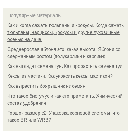
Популярные материалы
Как и когда сажать тюльпаны и крокусы. Когда сажать
тюльпаны, нарциссы, крокусы и другие луковичные
осенью на даче.
Среднерослая яблоня это, какая высота. Яблони со
сдержанным ростом (полукарлики и карлики)
Как выглядят семена туи. Как прорастить семена туи
Кексы из мастики. Как украсить кексы мастикой?
Как вырастить боярышник из семян
Что такое биогумус и как его применять. Химический
состав удобрения
Горшок размер с2. Упаковка корневой системы: что
такое BR или WRB?