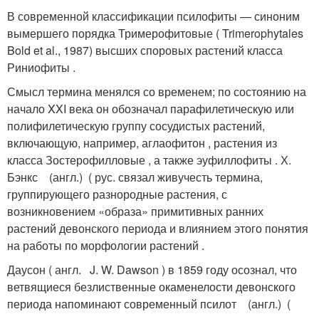
В современной классификации псилофиты — синоним
вымершего порядка Тримерофитовые ( Trimerophytales
Bold et al., 1987) высших споровых растений класса
Риниофиты
.
Смысл термина менялся со временем; по состоянию на
начало XXI века он обозначал парафилетическую или
полифилетическую группу сосудистых растений,
включающую, например, аглаофитон , растения из
класса Зостерофилловые , а также эуфиллофиты
. Х.
Бэнкс (англ.) ( рус. связал живучесть термина,
группирующего разнородные растения, с
возникновением «образа» примитивных ранних
растений девонского периода и влиянием этого понятия
на работы по морфологии растений .
Даусон ( англ. J. W. Dawson ) в 1859 году осознал, что
ветвящиеся безлиственные окаменелости девонского
периода напоминают современный псилот (англ.) (