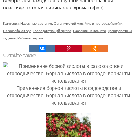
водорослей находятся в крупной чашеобразной
пластиде, которая называется хроматофор).
Категории:
Наземные растения
,
Органический мир
,
Мир в протерозойской и
,
Палеозойская эра
,
Господствующий группа
,
Растения на планете
,
Тренировочные
задания
,
Рабочая тетрадь
Читайте также
Применение борной кислоты в садоводстве и
огородничестве. Борная кислота в огороде: варианты
использования