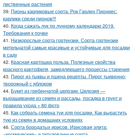
лиственные растения
39.
Пионы карликовые сорта. Рок Гарден Пиониес:
карлики среди пионов!!!
40.
Когда сажать лук по лунному календарю 2019.
Требования к почве
41.
Низкорослые сорта гортензии. Сорта гортензии
метельчатой самые красивые и устойчивые для посадки
в саду
42.
Красная картошка польза. Полезные свойства
красного картофеля, замедляющего процессы старения
43.
Пирог из тыквы и пшена рецепты. Пирог тыквенно-
творожный с яблоком
44.
Букет из гребенчатой целозии. Целозия —
выращивание из семян и рассады, посадка в грунт и
правила ухода + 80 фото
45.
Как собрать семена туи для посадки. Как вырастить
тую из семян в домашних условиях
46.
Сорта бородатых ирисов. Ирисовая элита:
«космические» и титулованные сорта