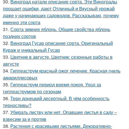
30.
Виноград натали описание сорта. Эти Винограды
прощает ошибки, дают Отличный и Вкусный урожай
даже у начинающих садоводов. Рассказываю, почему
именно эти сорта
31.
Сорта зимних яблонь. Общие свойства яблонь
поздних сортов
32.
Виноград Гусар описание сорта. Оригинальный
Кураж и уникальный Гусар
33.
Цветник в августе. Цветник: сезонные работы в
августе
34.
Гиппеаструм красный ожог лечение. Красная гниль
амариллисовых
35.
Гиппеаструм период время покоя. Уход за
гиппеаструмом по сезонам
36.
Терн донецкий десертный. В чём особенность
терносливы?
37.
Убирать листву или нет. Опавшие листья в саду –
взвесим за и против
38.
Растения с красивыми листьями. Декоративно-