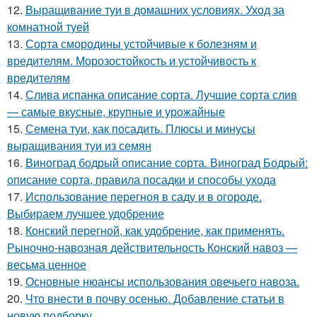
12.
Выращивание туи в домашних условиях. Уход за
комнатной туей
13.
Сорта смородины устойчивые к болезням и
вредителям. Морозостойкость и устойчивость к
вредителям
14.
Слива испанка описание сорта. Лучшие сорта слив
— самые вкусные, крупные и урожайные
15.
Семена туи, как посадить. Плюсы и минусы
выращивания туи из семян
16.
Виноград бодрый описание сорта. Виноград Бодрый:
описание сорта, правила посадки и способы ухода
17.
Использование перегноя в саду и в огороде.
Выбираем лучшее удобрение
18.
Конский перегной, как удобрение, как применять.
Рыночно-навозная действительность Конский навоз —
весьма ценное
19.
Основные нюансы использования овечьего навоза.
20.
Что внести в почву осенью. Добавление статьи в
новую подборку