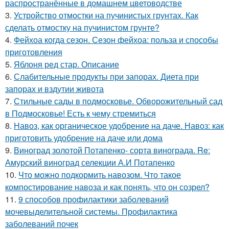
распространённые в домашнем цветоводстве
3.
Устройство отмостки на пучинистых грунтах. Как
сделать отмостку на пучинистом грунте?
4.
Фейхоа когда сезон. Сезон фейхоа: польза и способы
приготовления
5.
Яблоня ред стар. Описание
6.
Слабительные продукты при запорах. Диета при
запорах и вздутии живота
7.
Стильные сады в подмосковье. Обворожительный сад
в Подмосковье! Есть к чему стремиться
8.
Навоз, как органическое удобрение на даче. Навоз: как
приготовить удобрение на даче или дома
9.
Виноград золотой Потапенко- сорта винограда. Re:
Амурский виноград селекции А.И Потапенко
10.
Что можно подкормить навозом. Что такое
компостирование навоза и как понять, что он созрел?
11.
9 способов профилактики заболеваний
мочевыделительной системы. Профилактика
заболеваний почек