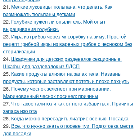
21.
Мелкие луковицы тюльпана, что делать. Как
размножать тюльпаны детками
22.
Голубике нужен ли опылитель. Мой опыт
выращивания голубики.
23.
Икра из грибов через мясорубку на зиму. Простой
рецепт грибной икры из вареных грибов с чесноком без
стерилизации
24.
Шкафчики для детских раздевалок секционные.
Шкафы для раздевалок из ЛДСП
25.
Какие продукты влияют на запах тела. Названы
продукты, которые заставляют потеть и плохо пахнуть
26.
Почему чеснок зеленеет при мариновании.
Маринованный чеснок посинел: причины
27.
Что такое галитоз и как от него избавиться. Причины
запаха изо рта
28.
Когда можно пересадить лиатрис осенью. Посадка
29.
Все, что нужно знать о посеве туи. Подготовка места
для посадки