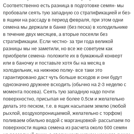
Соответственно есть разница в подготовке семян- мы
пробовали сеять тую западную со стратификацией и без-
в ящики на рассаду в период февраля, при этом одни
семена мы держали в банке (без песка) в холодильнике
в течение двух месяцев, а вторые посеяли без
стратификации. Если честно- за три года великой
разницы мы не заметили, но все же советуем как
приобрели семена- положите их в бумажный конверт
или в баночку и поставьте хотя бы на месяц в
холодильник, на нижнюю полку- все таки это
гарантировано даст чуть больше всходов и они будут
однозначно дружнее всходить (обычно на 2-3 неделю с
момента посева). Сеять тую западную надо почти
поверхностно, присыпая не более 0.5см и желательно
делать это песком, т.е. в ящик насыпаем землю (любой
рыхлой, воздухопроницаемой, желательно с торфом)
поливаем обильно водой с марганцовкой- рассыпаем по
поверхности ящика семена из расчета около 500 семян