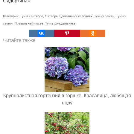
Сидоркина».
Категории:
Туи в сентябре
,
Октябрь в домашних условиях
,
Туй из семян
,
Туи из
семян
,
Правильный посев
,
Туи в холодильнике
Читайте также
Крупнолистная гортензия в горшке. Красавица, любящая
воду