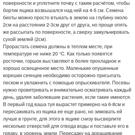
поверхности и уплотните почву с таким расчётом, чтобы
бортик ящика возвышался над ней на 4-5 см. Семена
биоты можно просто втыкать в землю на глубину около
2см на расстоянии 2-3см друг от друга, но проще опять
же рассыпать по поверхности, а сверху замульчировать
сухой землей (2см).
Прорастать семена должны в теплом месте, при
температуре не ниже 20 °C. Как только появятся
росточки, горшок выставляют в более прохладное и
хорошо освещенное место. Маленькие опушенные
корешки сеянцев необходимо осторожно присыпать
песком и увлажнить с помощью опрыскивателя. Посевы
нужно проветривать и внимательно осматривать каждый
день, удаляя заболевшие растения, если такие имеются.
В первый год ваша туя вырастет примерно на 6-8см и
пересаживать из ящика ее еще рано, но зимовать ей
лучше в грунте, для этого в ящике снизу высверлите
несколько отверстий для отвода воды и поставьте его в
грядку, в уровень земли. Пересадку на доращивание