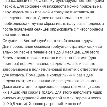
на рассадный ящик, а сверху мульчируем немного сухим
песком. Для сохранения влажности можно прикрыть на
пару недель ящик пленкой и сразу же выставить на
освещенное место. Далее полив только по мере
необходимости- лучше сбрызгивать пару раз в неделю, а
после появления сеянцев опрыскивать с Фитоспорином
или аналогами.
Ситуация с Биотой (туей восточной) немного другая.
Для прорастания семенам требуется стратификация во
влажном песке в течение от 1 до 3 месяцев. Для этого
берем стакан влажного песка и 500-1000 семян (для
примера) перемешиваем, кладем в марлю и все это
заворачиваем в полиэтиленовый пакетик с отверстиями
для воздуха. Помещаем в холодильник и раз в две
недели смотрим не начали ли расщелкиваться семена.
Даже если этого не произошло- через три месяца сеем
их в ящик или сразу в грядку, для этого наполните ящик
смесью из дерновой или садовой земли, торфа и песка
(1:2:0,5 части). Хорошо разровняйте по всей