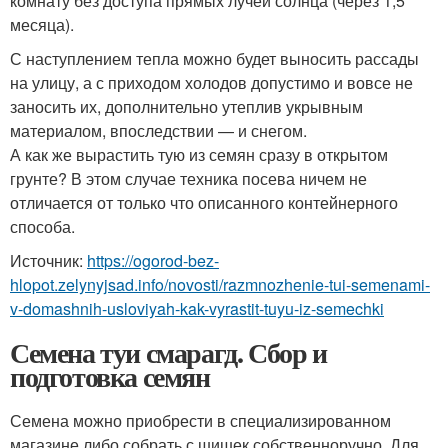
комнату без доступа прямых лучей солнца (через 1,5
месяца).
С наступлением тепла можно будет выносить рассады
на улицу, а с приходом холодов допустимо и вовсе не
заносить их, дополнительно утеплив укрывным
материалом, впоследствии — и снегом.
А как же вырастить тую из семян сразу в открытом
грунте? В этом случае техника посева ничем не
отличается от только что описанного контейнерного
способа.
Источник:
https://ogorod-bez-
hlopot.zelynyjsad.info/novosti/razmnozhenie-tui-semenami-
v-domashnih-usloviyah-kak-vyrastit-tuyu-iz-semechki
Семена туи смарагд. Сбор и
подготовка семян
Семена можно приобрести в специализированном
магазине либо собрать с шишек собственноручно. Для