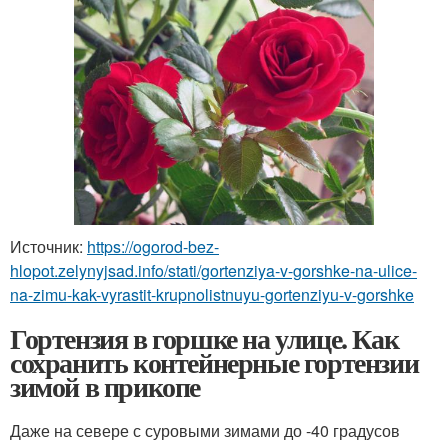
Источник:
https://ogorod-bez-
hlopot.zelynyjsad.info/stati/gortenziya-v-gorshke-na-ulice-
na-zimu-kak-vyrastit-krupnolistnuyu-gortenziyu-v-gorshke
Гортензия в горшке на улице. Как
сохранить контейнерные гортензии
зимой в прикопе
Даже на севере с суровыми зимами до -40 градусов