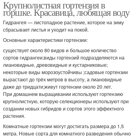
Крупнолистная гортензия в
Горшечные гортензии
Гортензии в прикоп
горшке. Красавица, любящая воду
Гидрангея — листопадное растение, которое на зиму
сбрасывает листья и уходит на покой.
Садовая гортензия
Основные характеристики гортензии:
существует около 80 видов и большое количество
сортов гидрангеи;виды гортензий подразделяются на
лиановидные, древовидные и кустарниковые;
некоторые виды морозоустойчивы ;садовые гортензии
вырастают до трёх метров в высоту, а лиановидные
даже до тридцати;живут гортензии около 20 лет.
При домашнем выращивании используют гортензию
крупнолистную, которую селекционеры используют при
создании новых гибридов и сортов этого эффектного
растения.
Комнатные гортензии могут достигать размера до 1,5
метра. Новые сорта для комнатного разведения обычно