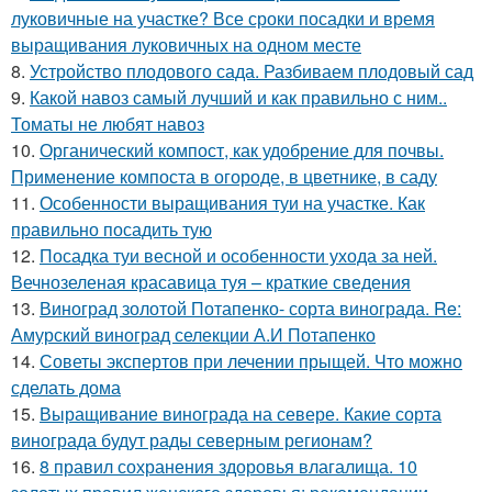
луковичные на участке? Все сроки посадки и время
выращивания луковичных на одном месте
8.
Устройство плодового сада. Разбиваем плодовый сад
9.
Какой навоз самый лучший и как правильно с ним..
Томаты не любят навоз
10.
Органический компост, как удобрение для почвы.
Применение компоста в огороде, в цветнике, в саду
11.
Особенности выращивания туи на участке. Как
правильно посадить тую
12.
Посадка туи весной и особенности ухода за ней.
Вечнозеленая красавица туя – краткие сведения
13.
Виноград золотой Потапенко- сорта винограда. Re:
Амурский виноград селекции А.И Потапенко
14.
Советы экспертов при лечении прыщей. Что можно
сделать дома
15.
Выращивание винограда на севере. Какие сорта
винограда будут рады северным регионам?
16.
8 правил сохранения здоровья влагалища. 10