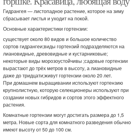
горшке. Красавица, любящая воду
Гидрангея — листопадное растение, которое на зиму
сбрасывает листья и уходит на покой.
Место для прикопа
Горшечные гортензии
Основные характеристики гортензии:
существует около 80 видов и большое количество
сортов гидрангеи;виды гортензий подразделяются на
лиановидные, древовидные и кустарниковые;
некоторые виды морозоустойчивы ;садовые гортензии
вырастают до трёх метров в высоту, а лиановидные
даже до тридцати;живут гортензии около 20 лет.
При домашнем выращивании используют гортензию
крупнолистную, которую селекционеры используют при
создании новых гибридов и сортов этого эффектного
растения.
Комнатные гортензии могут достигать размера до 1,5
метра. Новые сорта для комнатного разведения обычно
имеют высоту от 50 до 100 см.