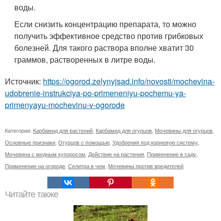
воды.
Если снизить концентрацию препарата, то можно
получить эффективное средство против грибковых
болезней. Для такого раствора вполне хватит 30
граммов, растворенных в литре воды.
Источник:
https://ogorod.zelynyjsad.info/novosti/mochevina-
udobrenie-instrukciya-po-primeneniyu-pochemu-ya-
primenyayu-mochevinu-v-ogorode
Категории:
Карбамид для растений
,
Карбамид для огурцов
,
Мочевины для огурцов
,
Основные признаки
,
Огурцов с помощью
,
Удобрения под корневую систему
,
Мочевина с медным купоросом
,
Действие на растения
,
Применение в саду
,
Применение на огороде
,
Селитра в чем
,
Мочевины против вредителей
Читайте также