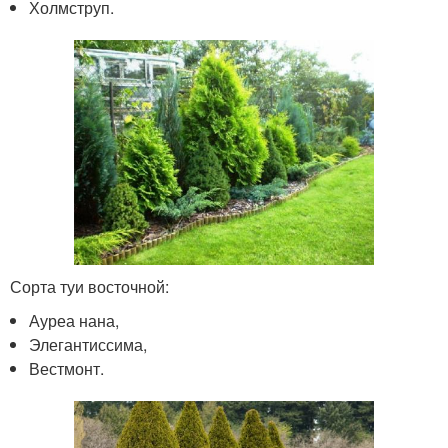
Холмструп.
Сорта туи восточной:
Ауреа нана,
Элегантиссима,
Вестмонт.