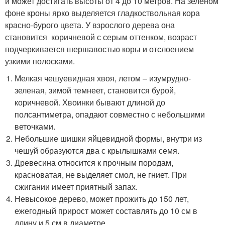
и может достигать высоты от 4 до 10 метров. На зеленом
фоне кроны ярко выделяется гладкоствольная кора
красно-бурого цвета. У взрослого дерева она
становится коричневой с серым оттенком, возраст
подчеркивается шершавостью коры и отслоением
узкими полосками.
Мелкая чешуевидная хвоя, летом – изумрудно-
зеленая, зимой темнеет, становится бурой,
коричневой. Хвоинки бывают длиной до
полсантиметра, опадают совместно с небольшими
веточками.
Небольшие шишки яйцевидной формы, внутри из
чешуй образуются два с крылышками семя.
Древесина относится к прочным породам,
красноватая, не выделяет смол, не гниет. При
сжигании имеет приятный запах.
Невысокое дерево, может прожить до 150 лет,
ежегодный прирост может составлять до 10 см в
длину и 5 см в диаметре