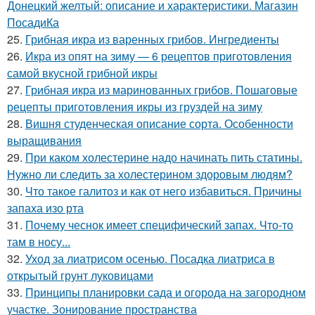
Донецкий желтый: описание и характеристики. Магазин
ПосадиКа
25.
Грибная икра из варенных грибов. Ингредиенты
26.
Икра из опят на зиму — 6 рецептов приготовления
самой вкусной грибной икры
27.
Грибная икра из маринованных грибов. Пошаговые
рецепты приготовления икры из груздей на зиму
28.
Вишня студенческая описание сорта. Особенности
выращивания
29.
При каком холестерине надо начинать пить статины.
Нужно ли следить за холестерином здоровым людям?
30.
Что такое галитоз и как от него избавиться. Причины
запаха изо рта
31.
Почему чеснок имеет специфический запах. Что-то
там в носу...
32.
Уход за лиатрисом осенью. Посадка лиатриса в
открытый грунт луковицами
33.
Принципы планировки сада и огорода на загородном
участке. Зонирование пространства