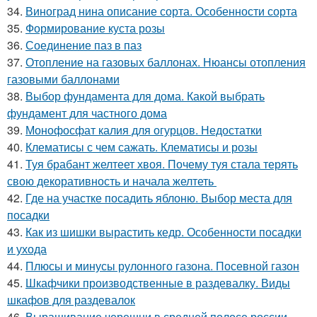
34.
Виноград нина описание сорта. Особенности сорта
35.
Формирование куста розы
36.
Соединение паз в паз
37.
Отопление на газовых баллонах. Нюансы отопления
газовыми баллонами
38.
Выбор фундамента для дома. Какой выбрать
фундамент для частного дома
39.
Монофосфат калия для огурцов. Недостатки
40.
Клематисы с чем сажать. Клематисы и розы
41.
Туя брабант желтеет хвоя. Почему туя стала терять
свою декоративность и начала желтеть
42.
Где на участке посадить яблоню. Выбор места для
посадки
43.
Как из шишки вырастить кедр. Особенности посадки
и ухода
44.
Плюсы и минусы рулонного газона. Посевной газон
45.
Шкафчики производственные в раздевалку. Виды
шкафов для раздевалок
46.
Выращивание черешни в средней полосе россии.