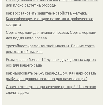
или плохо растет на огороде
Как восстановить защитные свойства желудка..
Классификация и стадии развития атрофического
гастрита
Сорта моркови для зимнего посева. Сорта моркови
для подзимнего посева
Урожайность ремонтантной малины. Ранние сорта
ремотантной малины
Розы красно белые. 12 лучших двухцветных сортов
роз для вашего сада
Как нарисовать рыбку карандашом. Как нарисовать
рыбу карандашом поэтапно для начинающих?
Советы экспертов при лечении прыщей. Что можно
сделать дома