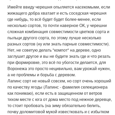
Имейте ввиду черешня опыляется насекомыми, если
жижащего добра хватает и есть соседская черешня
где нибудь, то всё будет будет более-менее, если
несколько сортов, то почти наверное ОК, у черешни
сложная комбинация совместимости цветков сорта и
пыльци другого сорта, по этому лучше несколько
разных сортов (ну или знать парные совместимости).
Нет, не советую делать "компот" на дереве, одно
заглушит другое и вы не будите знать где и что резать
при формировке, это всё по убогости делается, для
Воронежа это просто нецивильно, вам урожай нужен,
а не проблемы и борьба с деревом.
Лапинс сорт не новый совсем, но сорт очень хороший
по качеству ягоды (Лапинс - фамилия селекционера
как понимаю), если есть в защищенном от ветров
тихом месте с юга от дома место под нежное деревце,
то стоит пробовать (на зиму обязательно белить,
почву доломитовой мукой известковать и с избытком