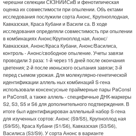
черешни селекции СКЗНИИСиВ и фенотипическая
оценка их совместимости при опылении. Объ ектами
исследования послужили сорта Анонс, Крупноплодная,
Кавказская, Краса Кубани и Васили са. В ходе
исследования определяли совместимость при опылении
в комбинациях Анонс/Крупноплод ная, Анонс/
Кавказская, Анонс/Краса Кубани, Анонс/Василиса,
контроль - Анонс/свободное опыление. Учеты завязи
проводили 3 раза: 1-й через 15 дней после окончания
цветения; 2-й после июньского осыпания завязи; 3-й
перед съемом урожая. Для молекулярно-генетической
идентификации аллель ных комбинаций S-гена
использовали консенсусные праймерные пары PaConsI
и PaConsII, а также аллель - специфичные ДНК-маркеры
S2, S3, S5 и S6 для дополнительного подтверждения. В
итоге был идентифицирован аллельный набор S-гена
для изученных сортов: Анонс (S9/S5), Крупноплод ная
(S9/S5), Краса Кубани (S1/S6), Кавказская (S3/S6),
Василиса (S3/S9). У сорта Анонс в варианте