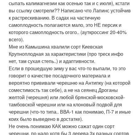
сыпать калимагнезии как осенью так и с июля), кстати
вы ссылку смотрели?? Написано что Лапинс устойчив
к растрескиванию. В садах на частичную
самоплодность полагаются мало, это НЕ персик и
которого самоплодность огого.. (ауткроссинг 20-40%
всего).
Мне из Камышина хвалили сорт Киевская
Крупноплодная за характеристики (про треск инфо
нет, там сухая степь..) и адаптивности.
Если в прошедшую зиму у вас что-то выпали, то это
говорит о качестве посадочного материала и
вероятно прививали черешню на Антипку (на которой
соместимость так себе), а не на сеянец Дроганы
желтой (черешня) или любой брянской-московской-
тамбовской черешни или на клоновый подвой для
черешни (что-то типа.. ВВА-1 как понимаю, П-7 и иные
коих было выведено в достатке).
Не очень понимаю КАК можно сажат один сорт
черешни, по надо хотя бы 3 дерева 3х разных сортов