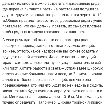
действительности можно встретить и диковинные ряды,
где деревья пытаются расти на расстоянии полуметра
друг от друга или вольготно располагаются через 10–12
м.Общее правило таково: чтобы древесные ряды лучше
прятали то, что они должны прятать, их сажают плотнее;
чтобы ряды выглядели красивее – сажают реже.
А если речь идет об аллее, то ее параметры (шаг
посадки и ширина) зависят от планируемых эмоций.
Точнее, от того, какое настроение вы хотите создать у
идущего по ней человека. Желаете нагнать гнетущий
мрак – сажаете аллею плотную и узкую, желательно изй
или пихт. Хотите радости и света – устраиваете широкую
аллею из,илис большим шагом посадки.Зависит ширина
аллей и от более прозаичных вещей: для чего она
предназначена, кто или что будет по ней ездить и ходить,
какая техника будет очищать дорогу от листьев и снега и
т.д. Минимальная ширина аллеи – 3–5 м. Максимальную
трудно определить. Например, ширина тройной липовой