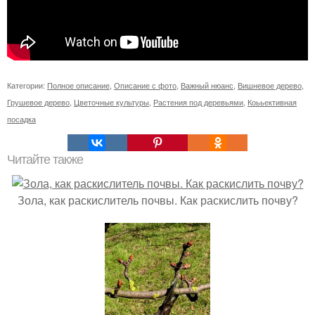
Категории:
Полное описание
,
Описание с фото
,
Важный нюанс
,
Вишневое дерево
,
Грушевое дерево
,
Цветочные культуры
,
Растения под деревьями
,
Коььективная
посадка
Читайте также
Зола, как раскислитель почвы. Как раскислить почву?