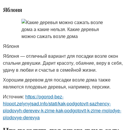
Яблоня
Яблоня
Яблоня — отличный вариант для посадки возле окон
спальни девушки. Дарит красоту, обаяние, веру в себя,
удачу в любви и счастье в семейной жизни.
Хорошим деревом для посадки возле дома также
являются плодовые деревья, например, персики.
Источник:
https://ogorod-bez-
hlopot.zelynyjsad.info/stati/kak-podgotovit-sazhency-
plodovyh-derevev-k-zime-kak-podgotovit-k-zime-molodye-
plodovye-derevya