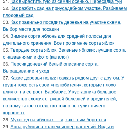
31.
Как вырастить тую из семян осенью. Пересадка туи
32.
Как разбить сад на приусадебном участке. Разбиваем
плодовый сад
33.
Как правильно посадить деревья на участке схема.
Выбор места для посадки
34.
Зимние сорта яблонь для средней полосы для
длительного хранения. Всё про зимние сорта яблок
35.
Твердые сорта яблок. Зеленые яблоки: лучшие сорта
с названиями и фото (каталог)
36.
Персик донецкий белый описание сорта.
Выращивание и уход
37.
Какие деревья нельзя сажать рядом друг с другом. У
груши тоже есть свои «нелюбители», которые плохо
влияют на ее рост: Барбарис. У кустарника большое
количество схожих с грушей болезней и вредителей,
поэтому такое соседство точно не сулит ничего
хорошего.
38.
Мухосед на яблоках. …и, как с ним бороться
39.
Анна рубинина коллекционер растений. Виды и