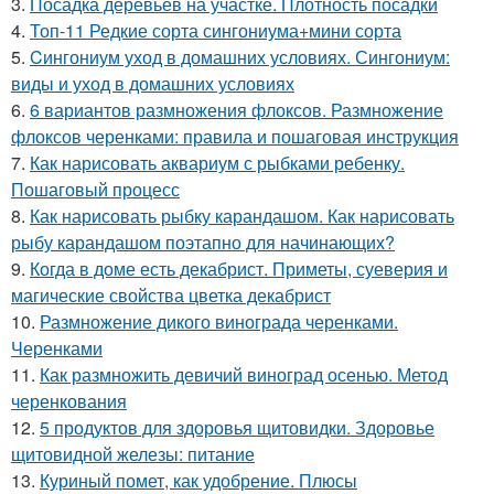
3.
Посадка деревьев на участке. Плотность посадки
4.
Топ-11 Редкие сорта сингониума+мини сорта
5.
Cингониум уход в домашних условиях. Сингониум:
виды и уход в домашних условиях
6.
6 вариантов размножения флоксов. Размножение
флоксов черенками: правила и пошаговая инструкция
7.
Как нарисовать аквариум с рыбками ребенку.
Пошаговый процесс
8.
Как нарисовать рыбку карандашом. Как нарисовать
рыбу карандашом поэтапно для начинающих?
9.
Когда в доме есть декабрист. Приметы, суеверия и
магические свойства цветка декабрист
10.
Размножение дикого винограда черенками.
Черенками
11.
Как размножить девичий виноград осенью. Метод
черенкования
12.
5 продуктов для здоровья щитовидки. Здоровье
щитовидной железы: питание
13.
Куриный помет, как удобрение. Плюсы