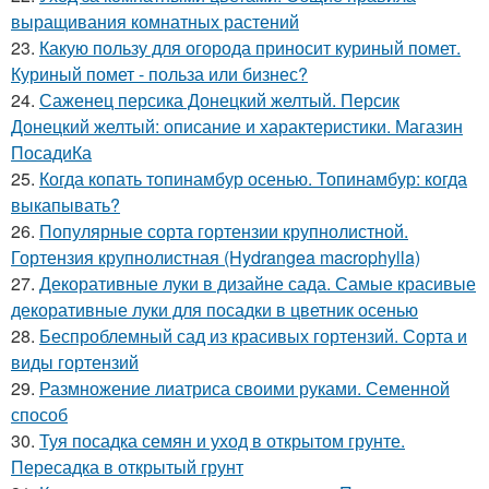
выращивания комнатных растений
23.
Какую пользу для огорода приносит куриный помет.
Куриный помет - польза или бизнес?
24.
Саженец персика Донецкий желтый. Персик
Донецкий желтый: описание и характеристики. Магазин
ПосадиКа
25.
Когда копать топинамбур осенью. Топинамбур: когда
выкапывать?
26.
Популярные сорта гортензии крупнолистной.
Гортензия крупнолистная (Hydrangea macrophylla)
27.
Декоративные луки в дизайне сада. Самые красивые
декоративные луки для посадки в цветник осенью
28.
Беспроблемный сад из красивых гортензий. Сорта и
виды гортензий
29.
Размножение лиатриса своими руками. Семенной
способ
30.
Туя посадка семян и уход в открытом грунте.
Пересадка в открытый грунт