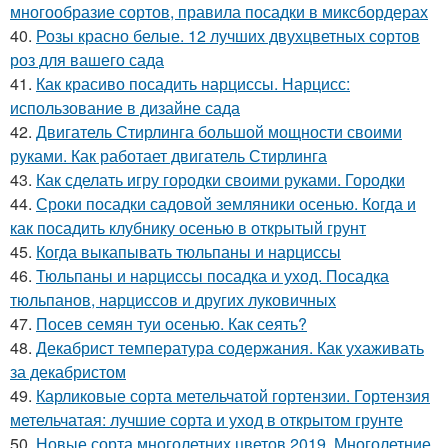
многообразие сортов, правила посадки в миксбордерах
40.
Розы красно белые. 12 лучших двухцветных сортов
роз для вашего сада
41.
Как красиво посадить нарциссы. Нарцисс:
использование в дизайне сада
42.
Двигатель Стирлинга большой мощности своими
руками. Как работает двигатель Стирлинга
43.
Как сделать игру городки своими руками. Городки
44.
Сроки посадки садовой земляники осенью. Когда и
как посадить клубнику осенью в открытый грунт
45.
Когда выкапывать тюльпаны и нарциссы
46.
Тюльпаны и нарциссы посадка и уход. Посадка
тюльпанов, нарциссов и других луковичных
47.
Посев семян туи осенью. Как сеять?
48.
Декабрист температура содержания. Как ухаживать
за декабристом
49.
Карликовые сорта метельчатой гортензии. Гортензия
метельчатая: лучшие сорта и уход в открытом грунте
50.
Новые сорта многолетних цветов 2019. Многолетние