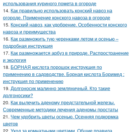
использования куриного помета в огороде
14.
Как правильно использовать конский навоз на
огороде. Применение конского навоза в огороде
15.
Конский навоз, как удобрение. Особенности конского
навоза и преимущества
16.
Как размножить тую черенками летом и осенью –
подробная инструкция
17.
Как размножается арбуз в природе. Распространение
и экология
18.
БОРНАЯ кислота порошок инструкция по
применению в садоводстве. Борная кислота Боримед :
инструкция по применению
19.
Долгоносик малинно земляничный. Кто такие
долгоносики?
20.
Как вылечить аденому предстательной железы.
Современные методики лечения аденомы простаты
21.
Чем удобрить цветы осенью. Осенняя подкормка
цветов
22.
Уход за комнатными цветами. Общие правила