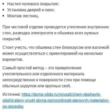
Настил полового покрытия;
Установка дверей и окон;
Монтаж лестниц.
При чистовой отделке проводится утепление внутренних
стен, разводка электросети и обшивка всех нужных
покрытий.
Стоит учесть, что обшивка стен блокхаусом или вагонкой
может осуществляться с ориентировкой на несколько
вариантов.
Самый простой метод – это прикрепление
утеплительного или отделочного материала
непосредственно к поверхности стен при помощи
обычных шурупов или крупных скоб.
Источник:
https://doma-otido.ru/novosti/chem-deshevle-
obshit-steny-vnutri-doma-raznovidnosti-stenovyh-materialov-
po-sposobu