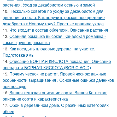
растения. Уход за декабристом осенью и зимой
10.
Несколько советов по уходу за декабристом для
цветения и роста. Как получить роскошное цветение
декабриста к Новому году? Простые правила ухода
11.
Что входит в состав облепихи. Описание растения
12.
Осенняя ромашка высокая. Канадская ромашка -
самая крупная ромашка
13.
Как посадить плодовые деревья на участке.
Подготовка ямы
14.
Описание БОРНАЯ КИСЛОТА показания. Описание
препарата БОРНАЯ КИСЛОТА (BORIC ACID)
15.
Почему чеснок не растет. Яровой чеснок: важные
особенности выращивания . Основные ошибки дачников
при посадке
16.
Вишня кентская описание сорта. Вишня Кентская:
описание сорта и характеристика
17.
Обои в деревянном доме. О различных категориях
обоев