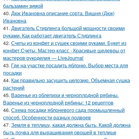
бальзамин зимой
40.
Дюк Ивановна описание сорта. Вишня (Дюк)
Ивановна
41.
Двигатель Стирлинга большой мощности своими
руками. Как работает двигатель Стирлинга
42.
Счеты из конфет и сушек своими руками. Букет из
конфет.Счеты. Мастер-класс - Красивые шедевры от
мастеров рукоделия — LiveJournal
43.
Где на участке посадить яблоню. Выбор места для
посадки
44.
Как правильно засушить целозию. Объемная сушка
растений
45.
Варенье из облепихи и черноплодной рябины.
Варенье из черноплодной рябины: 12 рецептов
46.
Схема посадки яблоневого сада промышленный
способ. Особенности разных подвоев
47.
Земля в теплицу, какая должна быть. Какой должна
быть почва для выращивания овощей в теплице