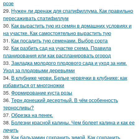
розе
29.
Нужен ли дренаж для спатифиллума. Как правильно
пересаживать спатифиллум
30.
Как вырастить тую из семян в домашних условиях и
на участке. Как самостоятельно вырастить тую
31.
Как посадить тую семенами. Выбор сорта
32.
Как разбить сад на участке схема. Правила
планирования или как распланировать огород
33.
Закладка молодого плодового сада и уход за ним.
Уход за плодовыми деревьями
34.
В клубнике черви. Белые червячки в клубнике: как
избавиться от многоножки
35.
Формирование куста розы
36.
Терн донецкий десертный. В чём особенность
терносливы?
37.
Обрезка на пенек.
38.
Болезни красной калины. Чем болеет калина и как ее
лечить
39.
Как бальзамин сохранить зимой. Как сохранить