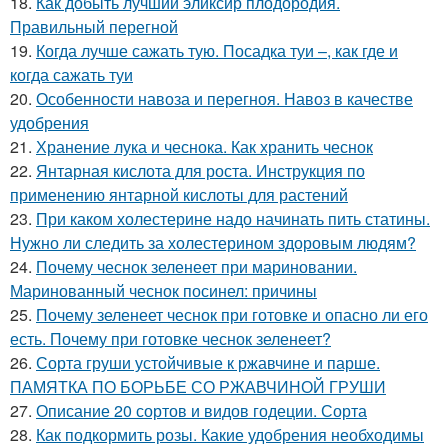
18.
Как добыть лучший эликсир плодородия.
Правильный перегной
19.
Когда лучше сажать тую. Посадка туи –, как где и
когда сажать туи
20.
Особенности навоза и перегноя. Навоз в качестве
удобрения
21.
Хранение лука и чеснока. Как хранить чеснок
22.
Янтарная кислота для роста. Инструкция по
применению янтарной кислоты для растений
23.
При каком холестерине надо начинать пить статины.
Нужно ли следить за холестерином здоровым людям?
24.
Почему чеснок зеленеет при мариновании.
Маринованный чеснок посинел: причины
25.
Почему зеленеет чеснок при готовке и опасно ли его
есть. Почему при готовке чеснок зеленеет?
26.
Сорта груши устойчивые к ржавчине и парше.
ПАМЯТКА ПО БОРЬБЕ СО РЖАВЧИНОЙ ГРУШИ
27.
Описание 20 сортов и видов годеции. Сорта
28.
Как подкормить розы. Какие удобрения необходимы