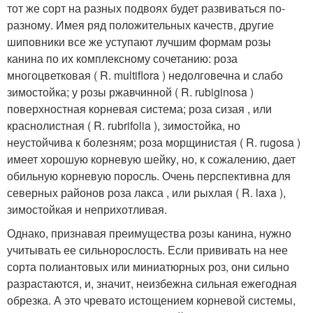
тот же сорт на разных подвоях будет развиваться по-
разному. Имея ряд положительных качеств, другие
шиповники все же уступают лучшим формам розы
канина по их комплексному сочетанию: роза
многоцветковая ( R. multiflora ) недолговечна и слабо
зимостойка; у розы ржавчинной ( R. rubiginosa )
поверхностная корневая система; роза сизая , или
краснолистная ( R. rubrifolia ), зимостойка, но
неустойчива к болезням; роза морщинистая ( R. rugosa )
имеет хорошую корневую шейку, но, к сожалению, дает
обильную корневую поросль. Очень перспективна для
северных районов роза лакса , или рыхлая ( R. laxa ),
зимостойкая и неприхотливая.
Однако, признавая преимущества розы канина, нужно
учитывать ее сильнорослость. Если прививать на нее
сорта полиантовых или миниатюрных роз, они сильно
разрастаются, и, значит, неизбежна сильная ежегодная
обрезка. А это чревато истощением корневой системы,