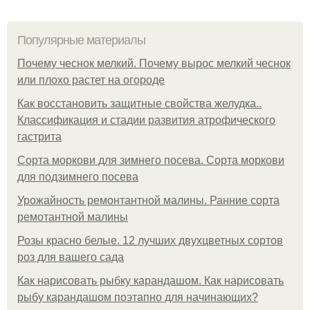
Популярные материалы
Почему чеснок мелкий. Почему вырос мелкий чеснок
или плохо растет на огороде
Как восстановить защитные свойства желудка..
Классификация и стадии развития атрофического
гастрита
Сорта моркови для зимнего посева. Сорта моркови
для подзимнего посева
Урожайность ремонтантной малины. Ранние сорта
ремотантной малины
Розы красно белые. 12 лучших двухцветных сортов
роз для вашего сада
Как нарисовать рыбку карандашом. Как нарисовать
рыбу карандашом поэтапно для начинающих?