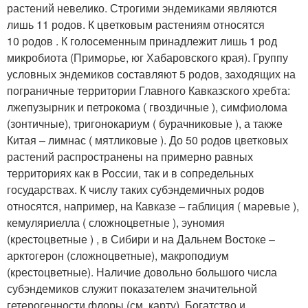
растений невелико. Строгими эндемиками являются
лишь 11 родов. К цветковым растениям относятся
10 родов . К голосеменным принадлежит лишь 1 род
микробиота (Приморье, юг Хабаровского края). Группу
условных эндемиков составляют 5 родов, заходящих на
пограничные территории Главного Кавказского хребта:
лжепузырник и петрокома ( гвоздичные ), симфиолома
(зонтичные), тригонокариум ( бурачниковые ), а также
Китая – лимнас ( мятликовые ). До 50 родов цветковых
растений распространены на примерно равных
территориях как в России, так и в сопредельных
государствах. К числу таких субэндемичных родов
относятся, например, на Кавказе – габлиция ( маревые ),
кемуляриелла ( сложноцветные ), эуномия
(крестоцветные ) , в Сибири и на Дальнем Востоке –
арктогерон (сложноцветные), макроподиум
(крестоцветные). Наличие довольно большого числа
субэндемиков служит показателем значительной
гетерогенности флоры (см. карту). Богатство и