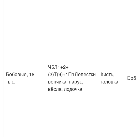
Ч
5
Л
1+2+
Бобовые, 18
(2)
Т
(9)+1
П
1
Лепестки
Кисть,
Боб
тыс.
венчика: парус,
головка
вёсла, лодочка