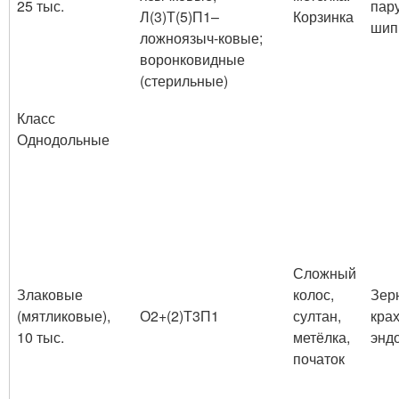
25 тыс.
пар
Л
(3)
Т
(5)
П
1
–
Корзинка
шип
ложноязыч-ковые;
воронковидные
(стерильные)
Класс
Однодольные
Сложный
Злаковые
колос,
Зер
(мятликовые),
О
2+(2)
Т
3
П
1
султан,
кра
10 тыс.
метёлка,
энд
початок