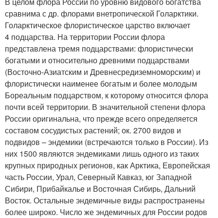
В целом флора России по уровню видового богатства
сравнима с др. флорами внетропической Голарктики.
Голарктическое флористическое царство включает
4 подцарства. На территории России флора
представлена тремя подцарствами: флористически
богатыми и относительно древними подцарствами
(Восточно-Азиатским и Древнесредиземноморским) и
флористически наименее богатым и более молодым
Бореальным подцарством, к которому относится флора
почти всей территории. В значительной степени флора
России оригинальна, что прежде всего определяется
составом сосудистых растений; ок. 2700 видов и
подвидов – эндемики (встречаются только в России). Из
них 1500 являются эндемиками лишь одного из таких
крупных природных регионов, как Арктика, Европейская
часть России, Урал, Северный Кавказ, юг Западной
Сибири, Прибайкальe и Восточная Сибирь, Дальний
Восток. Остальные эндемичные виды распространены
более широко. Число же эндемичных для России родов