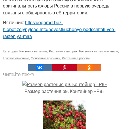
оригинальность флоры России в первую очередь
связаны с обширностью её территории.
Источник:
https://ogorod-bez-
hlopot.zelynyjsad.info/novosti/uchenye-podschitali-vse-
rasteniya-mira
Категории:
Растения на земле
,
Растения в цифрах
,
Растения на земном шаре
,
Краткое описание
,
Основные признаки
,
Растения в россии
Читайте также
Размер растения р9. Контейнер «Р9»