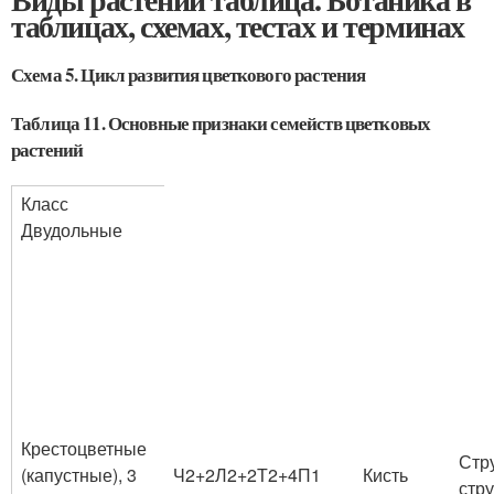
таблицах, схемах, тестах и терминах
Схема 5. Цикл развития цветкового растения
Таблица 11. Основные признаки семейств цветковых
растений
Класс
Двудольные
Крестоцветные
Стру
(капустные), 3
Ч
2+2
Л
2+2
Т
2+4
П
1
Кисть
стр