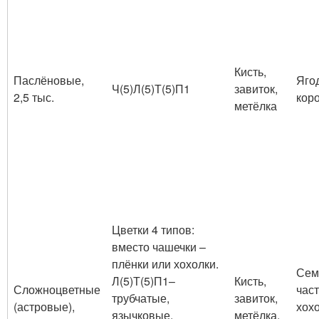
Кисть,
Паслёновые,
Яго
Ч
(5)
Л
(5)
Т
(5)
П
1
завиток,
2,5 тыс.
кор
метёлка
Цветки 4 типов:
вместо чашечки –
плёнки или хохолки.
Сем
Л
(5)
Т
(5)
П
1
–
Кисть,
Сложноцветные
част
трубчатые,
завиток,
(астровые),
хох
язычковые,
метёлка.