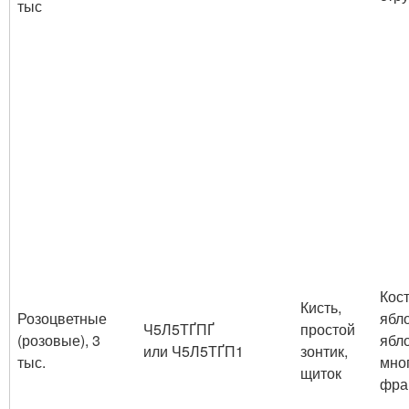
тыс
Кост
Кисть,
Розоцветные
ябл
Ч
5
Л
5
ТҐПҐ
простой
(розовые), 3
ябло
или Ч
5
Л
5
ТҐП
1
зонтик,
тыс.
мно
щиток
фра