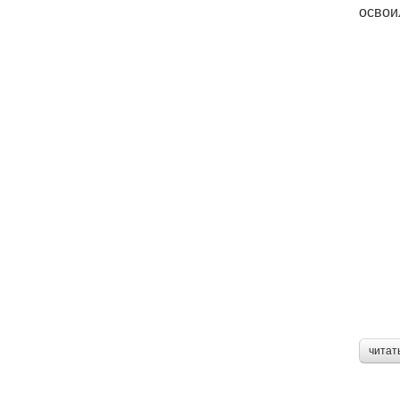
освои
читат