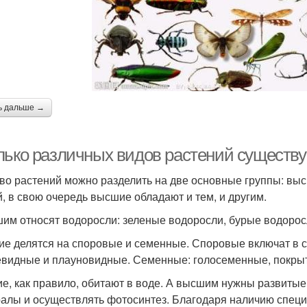
ь дальше →
лько различных видов растений существу
во растений можно разделить на две основные группы: выс
й, в свою очередь высшие обладают и тем, и другим.
шим относят водоросли: зеленые водоросли, бурые водорос
е делятся на споровые и семенные. Споровые включат в 
видные и плауновидные. Семенные: голосеменные, покры
е, как правило, обитают в воде. А высшим нужны развитые т
алы и осуществлять фотосинтез. Благодаря наличию специа