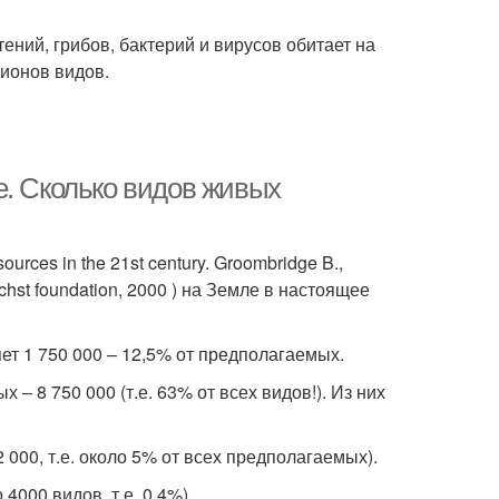
ений, грибов, бактерий и вирусов обитает на
лионов видов.
е. Сколько видов живых
ources in the 21st century. Groombridge B.,
chst foundation, 2000 ) на Земле в настоящее
ет 1 750 000 – 12,5% от предполагаемых.
 8 750 000 (т.е. 63% от всех видов!). Из них
 000, т.е. около 5% от всех предполагаемых).
4000 видов, т.е. 0,4%).