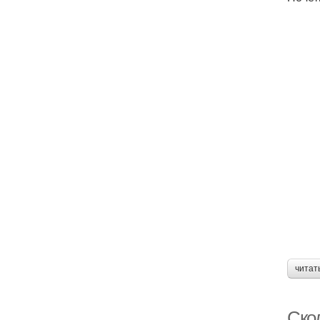
читат
Ско