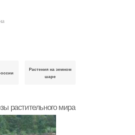
на
Растения на земном
россии
шаре
озы растительного мира