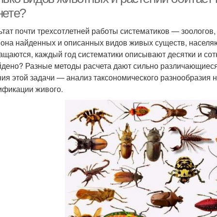
нете?
ьтат почти трехсотлетней работы систематиков — зоологов,
она найденных и описанных видов живых существ, населя
ащаются, каждый год систематики описывают десятки и сотн
йдено? Разные методы расчета дают сильно различающиеся
ия этой задачи — анализ таксономического разнообразия 
ификации живого.