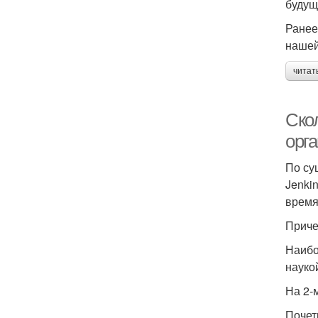
будущ
Ранее
нашей
читат
Ско
орг
По сущ
Jenkin
время
Приче
Наибо
науко
На 2-
Почетн