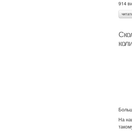
914 в
читат
Ско
кол
Больш
На на
таком