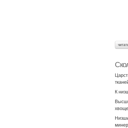
читат
Ско
Царст
ткане
К низ
Высши
хвоще
Низши
минер