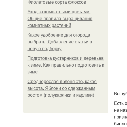
Фиолетовые сорта флоксов
Уход за комнатными цветами.
Общие правила выращивания
комнатных растений
Какое удобрение для огорода
выбрать. Добавление статьи в
новую подборку
Подготовка кустарников и деревьев
к зиме. Как правильно подготовить к
зиме
Среднерослая яблоня это, какая
высота. Яблони со сдержанным
Выруб
ростом (полукарлики и карлики)
Есть 
не на
призн
биоло