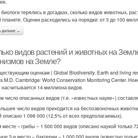
ее.
 биологи терялись в догадках, сколько видов животных, раст
 планете. Оценки расходились на порядки: от 3 до 100 мил
ь дальше →
лько видов растений и животных на Земл
анизмов на Земле?
ествующим оценкам ( Global Biodiversity. Earth and living res
s M.D. Cambridge: World Conservation Monitoring Center. Hoe
 насчитывается 14 миллиона видов.
м число описанных видов (т.е. «известных науке») составля
льшее число видов приходится на беспозвоночных животных –
й описано 1 098 000 (12,5% от всех предполагаемых).
м месте – грибы – 1 500 000 видов (описано наукой только 72
ое 3-е место – бактерии – 1 000 000 видов (известно только 