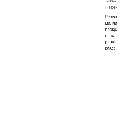
пла
Резул
милли
прекр
не на
решен
класс