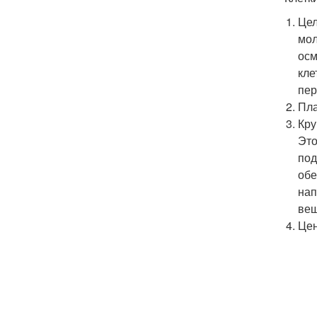
Цел
мол
осм
кле
пер
Пла
Кру
Это
под
обе
нап
вещ
Цен