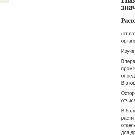
зна
Раст
(от л
орган
Изуче
Вперв
проме
опред
В это
Остор
отчис
В бол
расти
отдел
для д