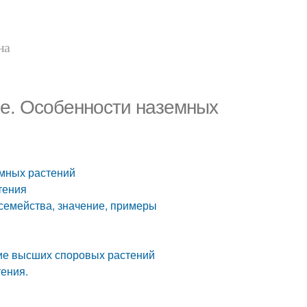
на
ле. Особенности наземных
емных растений
тения
семейства, значение, примеры
ие высших споровых растений
тения.