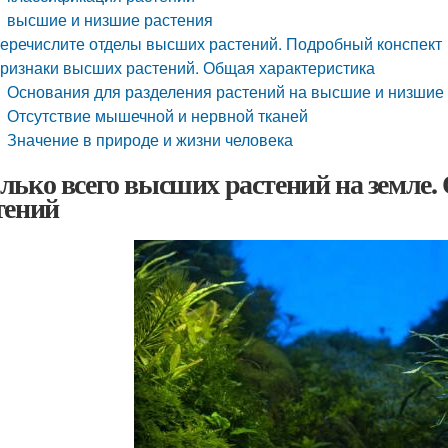
высшие и низшие растения
еречислите отделы высших растений. Подробный конспект
ризнаки высших растений. Общая характеристика
Основания для разделения растений на высшие и низшие
Отсутствие мышечной и нервной тканей
Значение в природе и жизни человека
лько всего высших растений на земле.
тений