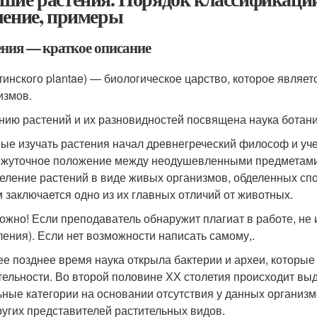
чение, примеры
ения — краткое описание
атинского plantae) — биологическое царство, которое являе
измов.
нию растений и их разновидностей посвящена наука ботани
ые изучать растения начал древнегреческий философ и уче
жуточное положение между неодушевленными предметами 
еление растений в виде живых организмов, обделенных сп
м заключается одно из их главных отличий от животных.
ожно! Если преподаватель обнаружит плагиат в работе, не 
ления). Если нет возможности написать самому,.
ее позднее время наука открыла бактерии и археи, которы
тельности. Во второй половине ХХ столетия происходит вы
ьные категории на основании отсутствия у данных организм
ругих представителей растительных видов.