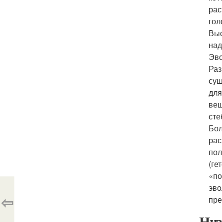
рас
гол
Выс
над
Эво
Раз
сущ
для
вещ
сте
Бол
рас
пол
(ге
«по
эво
⇦
пре
Низ