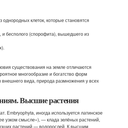
з однородных клеток, которые становятся
, и бесполого (спорофита), вышедшего из
).
словия существования на земле отличаются
роятное многообразие и богатство форм
я внешнего вида, природа размножения у всех
ениям. Высшие растения
т. Embryophyta, иногда используется латинское
лее узком смысле»), — клада зелёных растений,
низших растений — водорослей. К высшим