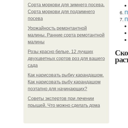
Сорта моркови для зимнего посева.
Сорта моркови для подзимнего
П
посева
П
Урожайность ремонтантной
малины. Ранние сорта ремотантной
малины
Ско
Розы красно белые. 12 лучших
рас
двухцветных сортов роз для вашего
сада
Как нарисовать рыбку карандашом.
Как нарисовать рыбу карандашом
поэтапно для начинающих?
Советы экспертов при лечении
прыщей. Что можно сделать дома