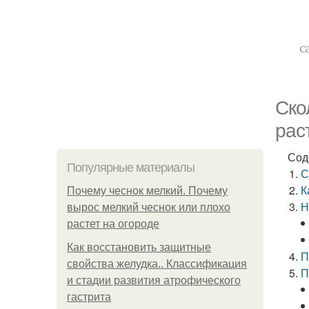
с
Ско
рас
Сод
Популярные материалы
С
К
Почему чеснок мелкий. Почему
Н
вырос мелкий чеснок или плохо
растет на огороде
Как восстановить защитные
П
свойства желудка.. Классификация
П
и стадии развития атрофического
гастрита