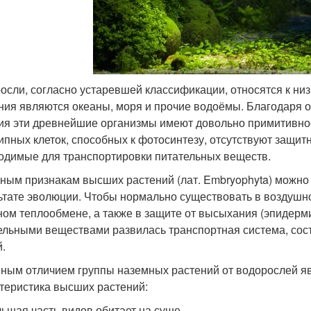
осли, согласно устаревшей классификации, относятся к н
ния являются океаны, моря и прочие водоёмы. Благодаря 
ия эти древнейшие организмы имеют довольно примитивное 
ипных клеток, способных к фотосинтезу, отсутствуют защи
одимые для транспортировки питательных веществ.
вным признакам высших растений (лат. Embryophyta) можно
ьтате эволюции. Чтобы нормально существовать в воздушн
ном теплообмене, а также в защите от высыхания (эпидерми
ельными веществами развилась транспортная система, со
й.
ным отличием группы наземных растений от водорослей явля
теристика высших растений:
льшая часть видов обитает на суше.