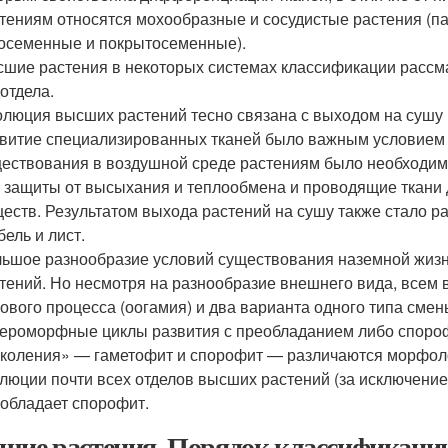
тениям относятся мохообразные и сосудистые растения (п
осеменные и покрытосеменные).
шие растения в некоторых системах классификации рассмат
отдела.
люция высших растений тесно связана с выходом на сушу
витие специализированных тканей было важным условием 
ествования в воздушной среде растениям было необходимо
 защиты от высыхания и теплообмена и проводящие ткани 
еств. Результатом выхода растений на сушу также стало р
бель и лист.
ьшое разнообразие условий существования наземной жизн
тений. Но несмотря на разнообразие внешнего вида, всем
ового процесса (оогамия) и два варианта одного типа сме
тероморфные циклы развития с преобладанием либо спорофи
коления» — гаметофит и спорофит — различаются морфолог
люции почти всех отделов высших растений (за исключение
обладает спорофит.
шие растения. Порядок классификации 