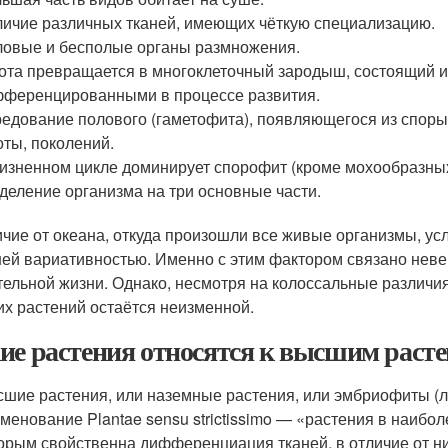
ичие различных тканей, имеющих чёткую специализацию.
овые и бесполые органы размножения.
ота превращается в многоклеточный зародыш, состоящий и
ференцированными в процессе развития.
едование полового (гаметофита), появляющегося из споры
оты, поколений.
изненном цикле доминирует спорофит (кроме мохообразных
деление организма на три основные части.
ичие от океана, откуда произошли все живые организмы, у
ей вариативностью. Именно с этим фактором связано неве
тельной жизни. Однако, несмотря на колоссальные различи
х растений остаётся неизменной.
ие растения относятся к высшим раст
шие растения, или наземные растения, или эмбриофиты (ла
менование Plantae sensu strictissimo — «растения в наибо
орым свойственна дифференциация тканей, в отличие от 