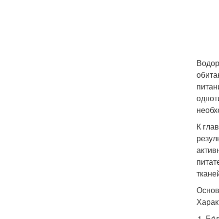
Водор
обита
питан
однот
необх
К гла
резул
актив
питат
ткане
Основ
Харак
Бо́