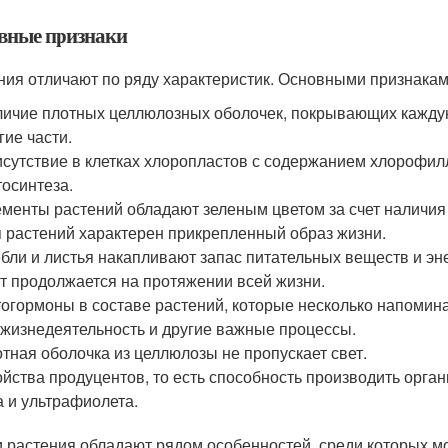
вные признаки
ния отличают по ряду характеристик. Основными признакам
ичие плотных целлюлозных оболочек, покрывающих каждую 
гие части.
сутствие в клетках хлоропластов с содержанием хлорофил
осинтеза.
менты растений обладают зеленым цветом за счет наличия
 растений характерен прикрепленный образ жизни.
бли и листья накапливают запас питательных веществ и эн
т продолжается на протяжении всей жизни.
огормоны в составе растений, которые несколько напомина
 жизнедеятельность и другие важные процессы.
тная оболочка из целлюлозы не пропускает свет.
йства продуцентов, то есть способность производить орга
а и ультрафиолета.
и растения обладают рядом особенностей, среди которых м