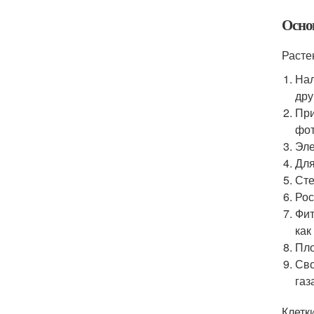
Осно
Расте
Нал
дру
При
фот
Эле
Для
Сте
Рос
Фит
как
Пло
Сво
газ
Клетк