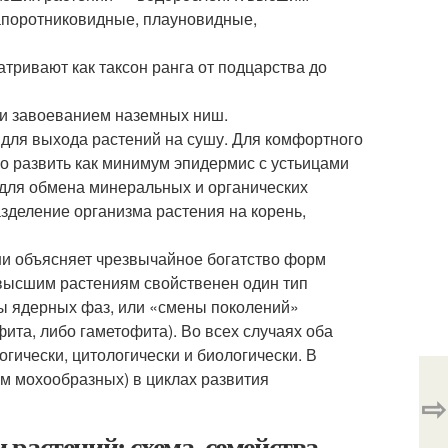
апоротниковидные, плауновидные,
ривают как таксон ранга от подцарства до
 и завоеванием наземных ниш.
для выхода растений на сушу. Для комфортного
 развить как минимум эпидермис с устьицами
для обмена минеральных и органических
азделение организма растения на корень,
и объясняет чрезвычайное богатство форм
 высшим растениям свойственен один тип
ны ядерных фаз, или «смены поколений»
та, либо гаметофита). Во всех случаях оба
ически, цитологически и биологически. В
м мохообразных) в циклах развития
⇨
растений: схема, семейства,