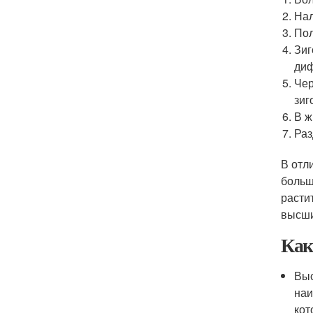
Нал
Пол
Зиг
диф
Чер
зиг
В ж
Раз
В отл
больш
расти
высши
Как
Выс
наи
кот