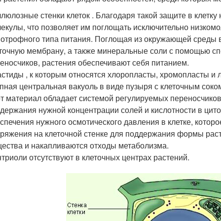
люлозные стенки клеток . Благодаря такой защите в клетк
екулы, что позволяет им поглощать исключительно низком
отрофного типа питания. Поглощая из окружающей среды в
точную мембрану, а также минеральные соли с помощью с
еносчиков, растения обеспечивают себя питанием.
стиды , к которым относятся хлоропласты, хромопласты и 
пная центральная вакуоль в виде пузыря с клеточным сок
т материал обладает системой регулируемых переносчиков
держания нужной концентрации солей и кислотности в цит
спечения нужного осмотического давления в клетке, которое
ряжения на клеточной стенке для поддержания формы раст
ества и накапливаются отходы метаболизма.
триоли отсутствуют в клеточных центрах растений.