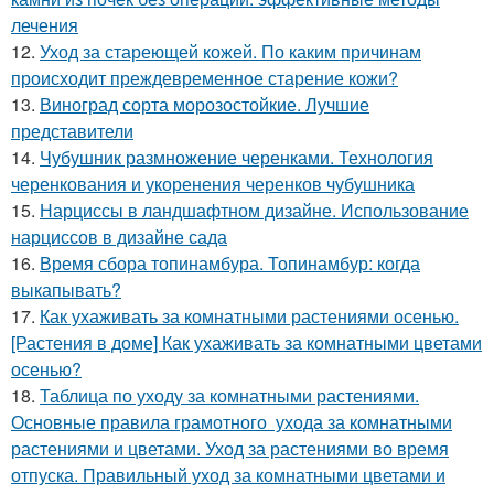
лечения
12.
Уход за стареющей кожей. По каким причинам
происходит преждевременное старение кожи?
13.
Виноград сорта морозостойкие. Лучшие
представители
14.
Чубушник размножение черенками. Технология
черенкования и укоренения черенков чубушника
15.
Нарциссы в ландшафтном дизайне. Использование
нарциссов в дизайне сада
16.
Время сбора топинамбура. Топинамбур: когда
выкапывать?
17.
Как ухаживать за комнатными растениями осенью.
[Растения в доме] Как ухаживать за комнатными цветами
осенью?
18.
Таблица по уходу за комнатными растениями.
Основные правила грамотного ухода за комнатными
растениями и цветами. Уход за растениями во время
отпуска. Правильный уход за комнатными цветами и