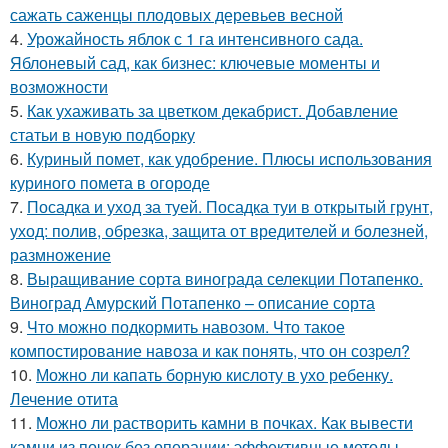
сажать саженцы плодовых деревьев весной
4.
Урожайность яблок с 1 га интенсивного сада.
Яблоневый сад, как бизнес: ключевые моменты и
возможности
5.
Как ухаживать за цветком декабрист. Добавление
статьи в новую подборку
6.
Куриный помет, как удобрение. Плюсы использования
куриного помета в огороде
7.
Посадка и уход за туей. Посадка туи в открытый грунт,
уход: полив, обрезка, защита от вредителей и болезней,
размножение
8.
Выращивание сорта винограда селекции Потапенко.
Виноград Амурский Потапенко – описание сорта
9.
Что можно подкормить навозом. Что такое
компостирование навоза и как понять, что он созрел?
10.
Можно ли капать борную кислоту в ухо ребенку.
Лечение отита
11.
Можно ли растворить камни в почках. Как вывести
камни из почек без операции: эффективные методы