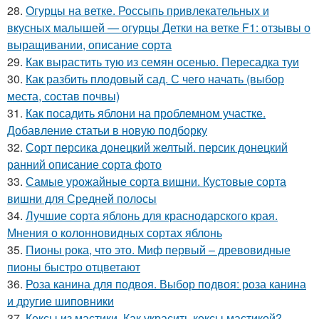
28.
Огурцы на ветке. Россыпь привлекательных и
вкусных малышей — огурцы Детки на ветке F1: отзывы о
выращивании, описание сорта
29.
Как вырастить тую из семян осенью. Пересадка туи
30.
Как разбить плодовый сад. С чего начать (выбор
места, состав почвы)
31.
Как посадить яблони на проблемном участке.
Добавление статьи в новую подборку
32.
Сорт персика донецкий желтый. персик донецкий
ранний описание сорта фото
33.
Самые урожайные сорта вишни. Кустовые сорта
вишни для Средней полосы
34.
Лучшие сорта яблонь для краснодарского края.
Мнения о колонновидных сортах яблонь
35.
Пионы рока, что это. Миф первый – древовидные
пионы быстро отцветают
36.
Роза канина для подвоя. Выбор подвоя: роза канина
и другие шиповники
37.
Кексы из мастики. Как украсить кексы мастикой?