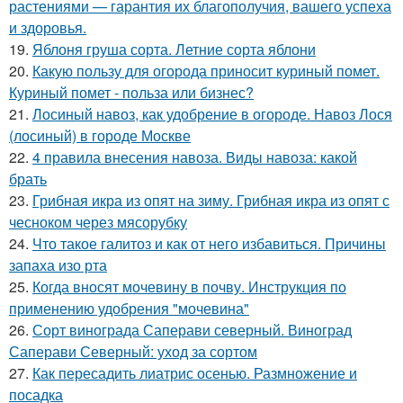
растениями — гарантия их благополучия, вашего успеха
и здоровья.
19.
Яблоня груша сорта. Летние сорта яблони
20.
Какую пользу для огорода приносит куриный помет.
Куриный помет - польза или бизнес?
21.
Лосиный навоз, как удобрение в огороде. Навоз Лося
(лосиный) в городе Москве
22.
4 правила внесения навоза. Виды навоза: какой
брать
23.
Грибная икра из опят на зиму. Грибная икра из опят с
чесноком через мясорубку
24.
Что такое галитоз и как от него избавиться. Причины
запаха изо рта
25.
Когда вносят мочевину в почву. Инструкция по
применению удобрения "мочевина"
26.
Сорт винограда Саперави северный. Виноград
Саперави Северный: уход за сортом
27.
Как пересадить лиатрис осенью. Размножение и
посадка