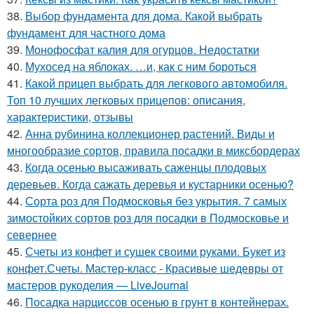
38.
Выбор фундамента для дома. Какой выбрать
фундамент для частного дома
39.
Монофосфат калия для огурцов. Недостатки
40.
Мухосед на яблоках. …и, как с ним бороться
41.
Какой прицеп выбрать для легкового автомобиля.
Топ 10 лучших легковых прицепов: описания,
характеристики, отзывы
42.
Анна рубинина коллекционер растений. Виды и
многообразие сортов, правила посадки в миксбордерах
43.
Когда осенью высаживать саженцы плодовых
деревьев. Когда сажать деревья и кустарники осенью?
44.
Сорта роз для Подмосковья без укрытия. 7 самых
зимостойких сортов роз для посадки в Подмосковье и
севернее
45.
Счеты из конфет и сушек своими руками. Букет из
конфет.Счеты. Мастер-класс - Красивые шедевры от
мастеров рукоделия — LiveJournal
46.
Посадка нарциссов осенью в грунт в контейнерах.