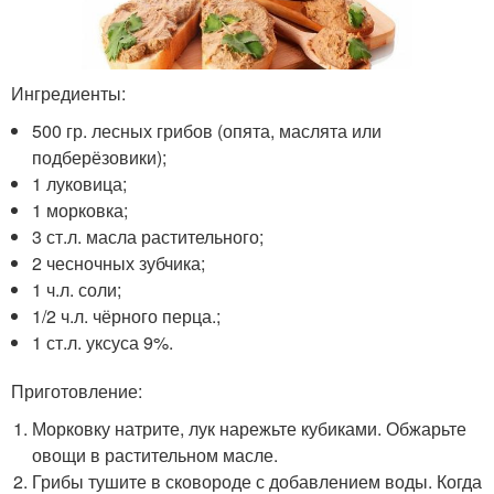
Ингредиенты:
500 гр. лесных грибов (опята, маслята или
подберёзовики);
1 луковица;
1 морковка;
3 ст.л. масла растительного;
2 чесночных зубчика;
1 ч.л. соли;
1/2 ч.л. чёрного перца.;
1 ст.л. уксуса 9%.
Приготовление:
Морковку натрите, лук нарежьте кубиками. Обжарьте
овощи в растительном масле.
Грибы тушите в сковороде с добавлением воды. Когда