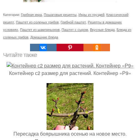
Категории:
Грибная икра
,
Пошаговые рецепты
,
Икры из груздей
,
Классический
рецепт
,
Паштет из соленых грибов
,
Грибной паштет
,
Рецепты в домашних
условиях
,
Паштет из шампиньонов
,
Паштет с сыром
,
Вкусные блюда
,
Блюда из
соленых грибов
,
Домашние блюда
Читайте также
Контейнер с2 размер для растений. Контейнер «Р9»
Пересадка боярышника осенью на новое место.