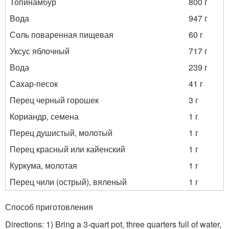
Топинамбур
800 г
Вода
947 г
Соль поваренная пищевая
60 г
Уксус яблочный
717 г
Вода
239 г
Сахар-песок
41 г
Перец черный горошек
3 г
Кориандр, семена
1 г
Перец душистый, молотый
1 г
Перец красный или кайенский
1 г
Куркума, молотая
1 г
Перец чили (острый), вяленый
1 г
Способ приготовления
Directions: 1) Bring a 3-quart pot, three quarters full of water,