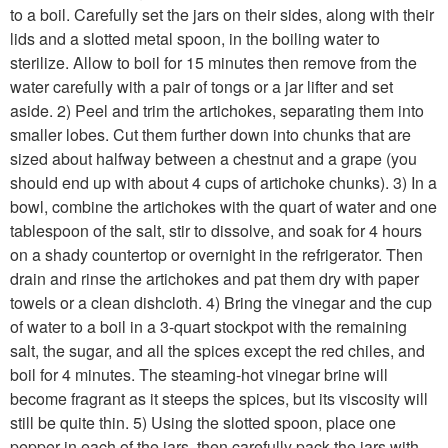
to a boil. Carefully set the jars on their sides, along with their
lids and a slotted metal spoon, in the boiling water to
sterilize. Allow to boil for 15 minutes then remove from the
water carefully with a pair of tongs or a jar lifter and set
aside. 2) Peel and trim the artichokes, separating them into
smaller lobes. Cut them further down into chunks that are
sized about halfway between a chestnut and a grape (you
should end up with about 4 cups of artichoke chunks). 3) In a
bowl, combine the artichokes with the quart of water and one
tablespoon of the salt, stir to dissolve, and soak for 4 hours
on a shady countertop or overnight in the refrigerator. Then
drain and rinse the artichokes and pat them dry with paper
towels or a clean dishcloth. 4) Bring the vinegar and the cup
of water to a boil in a 3-quart stockpot with the remaining
salt, the sugar, and all the spices except the red chiles, and
boil for 4 minutes. The steaming-hot vinegar brine will
become fragrant as it steeps the spices, but its viscosity will
still be quite thin. 5) Using the slotted spoon, place one
pepper in each of the jars, then carefully pack the jars with